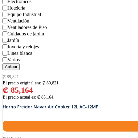
Electrónicos
Hotelería
Equipo Industrial
Ventilación
Ventiladores de Piso
Cuidados de jardín
Jardín
Joyería y relojes
Linea blanca
Varios
Aplicar
₡
89,821
El precio original era: ₡ 89,821.
₡
85,164
El precio actual es: ₡ 85,164.
Horno Freidor Navar Air Cooker 12L AC-12MF