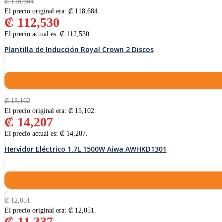
₡
118,684
El precio original era: ₡ 118,684.
₡
112,530
El precio actual es: ₡ 112,530.
Plantilla de Inducción Royal Crown 2 Discos
₡
15,102
El precio original era: ₡ 15,102.
₡
14,207
El precio actual es: ₡ 14,207.
Hervidor Eléctrico 1.7L 1500W Aiwa AWHKD1301
₡
12,051
El precio original era: ₡ 12,051.
₡
11,337