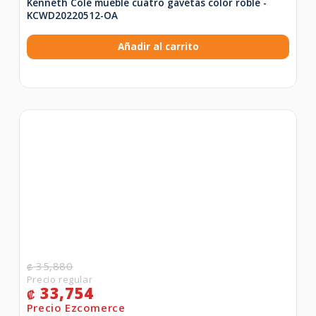
Kenneth Cole mueble cuatro gavetas color roble -
KCWD20220512-OA
Añadir al carrito
35,880
₡
33,754
₡