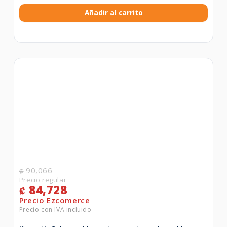
Añadir al carrito
90,066
₡
84,728
₡