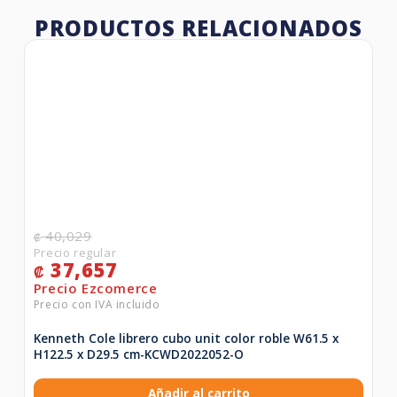
PRODUCTOS RELACIONADOS
40,029
₡
37,657
₡
Kenneth Cole librero cubo unit color roble W61.5 x
H122.5 x D29.5 cm-KCWD2022052-O
Añadir al carrito