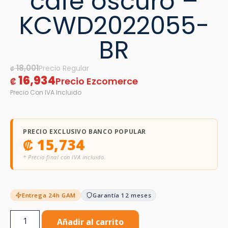
cafe oscuro –
KCWD2022055-
BR
18,001
₡
16,934
₡
PRECIO EXCLUSIVO BANCO POPULAR
₡
15,734
* Precio final con IVA incluido.
Entrega 24h GAM
Garantía 12 meses
Añadir al carrito