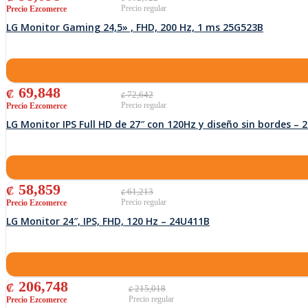
LG Monitor Gaming 24,5» , FHD, 200 Hz, 1 ms 25G523B
El precio original era: ₡ 72,642.
El precio actual es: ₡ 69,848.
69,848
₡
72,642
₡
LG Monitor IPS Full HD de 27″ con 120Hz y diseño sin bordes –
El precio original era: ₡ 61,213.
El precio actual es: ₡ 58,859.
58,859
₡
61,213
₡
LG Monitor 24″, IPS, FHD, 120 Hz – 24U411B
El precio original era: ₡ 215,018.
El precio actual es: ₡ 206,748.
206,748
₡
215,018
₡