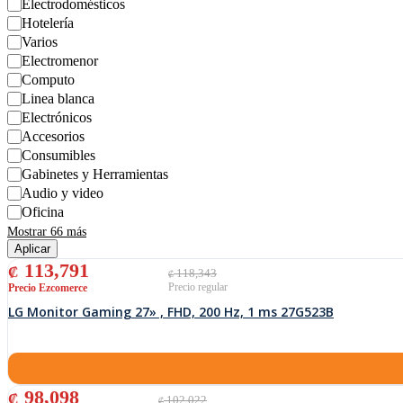
Electrodomésticos
Hotelería
Varios
Electromenor
Computo
Linea blanca
Electrónicos
Accesorios
Consumibles
Gabinetes y Herramientas
Audio y video
Oficina
Mostrar 66 más
Aplicar
El precio original era: ₡ 118,343.
El precio actual es: ₡ 113,791.
113,791
₡
118,343
₡
LG Monitor Gaming 27» , FHD, 200 Hz, 1 ms 27G523B
El precio original era: ₡ 102,022.
El precio actual es: ₡ 98,098.
98,098
₡
102,022
₡