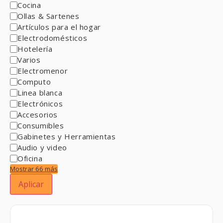
Cocina
Ollas & Sartenes
Artículos para el hogar
Electrodomésticos
Hotelería
Varios
Electromenor
Computo
Linea blanca
Electrónicos
Accesorios
Consumibles
Gabinetes y Herramientas
Audio y video
Oficina
Mostrar 66 más
Aplicar