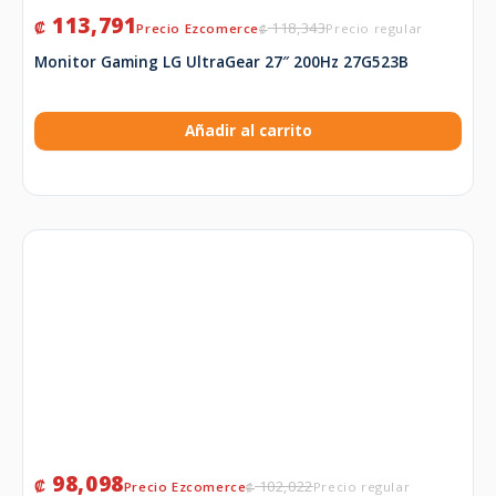
113,791
₡
118,343
₡
Monitor Gaming LG UltraGear 27″ 200Hz 27G523B
Añadir al carrito
98,098
₡
102,022
₡