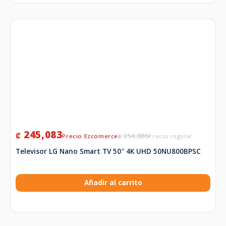
245,083
₡
254,886
₡
Televisor LG Nano Smart TV 50″ 4K UHD 50NU800BPSC
Añadir al carrito