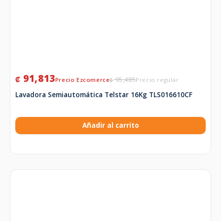
91,813
₡
95,485
₡
Lavadora Semiautomática Telstar 16Kg TLS016610CF
Añadir al carrito