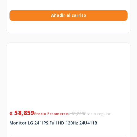
Añadir al carrito
58,859
₡
61,213
₡
Monitor LG 24″ IPS Full HD 120Hz 24U411B