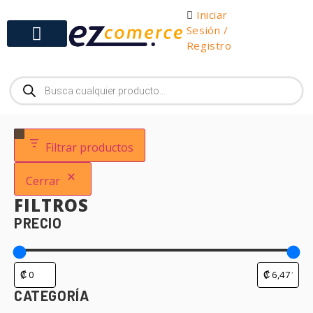
Iniciar
Sesión /
Registro
Gabinetes y Herramientas
Filtrar productos
Cerrar
FILTROS
PRECIO
CATEGORÍA