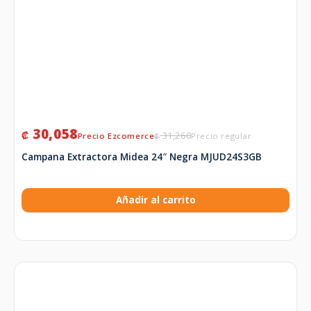
30,058
₡
31,260
₡
Campana Extractora Midea 24″ Negra MJUD24S3GB
Añadir al carrito