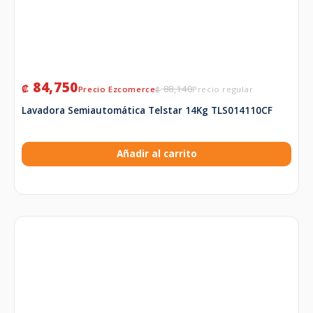
84,750
₡
88,140
₡
Lavadora Semiautomática Telstar 14Kg TLS014110CF
Añadir al carrito