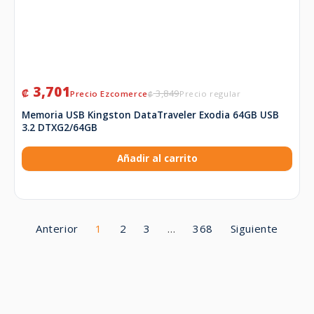
3,701
₡
3,849
₡
Memoria USB Kingston DataTraveler Exodia 64GB USB
3.2 DTXG2/64GB
Añadir al carrito
Anterior
1
2
3
…
368
Siguiente