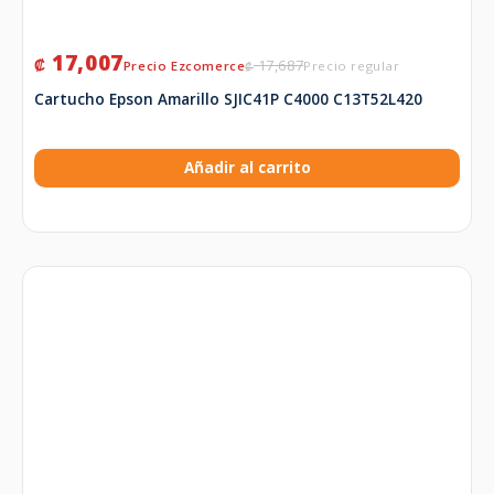
17,007
₡
17,687
₡
Cartucho Epson Amarillo SJIC41P C4000 C13T52L420
Añadir al carrito