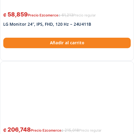
58,859
₡
61,213
₡
LG Monitor 24″, IPS, FHD, 120 Hz – 24U411B
Añadir al carrito
206,748
₡
215,018
₡