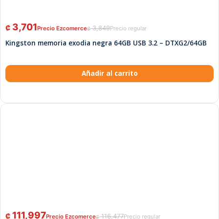
3,701
₡
3,849
₡
Kingston memoria exodia negra 64GB USB 3.2 – DTXG2/64GB
Añadir al carrito
111,997
₡
116,477
₡