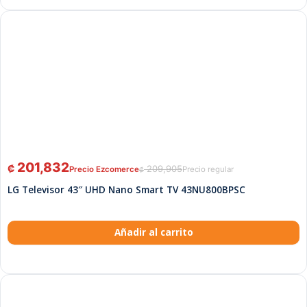
201,832
₡
209,905
₡
LG Televisor 43″ UHD Nano Smart TV 43NU800BPSC
Añadir al carrito