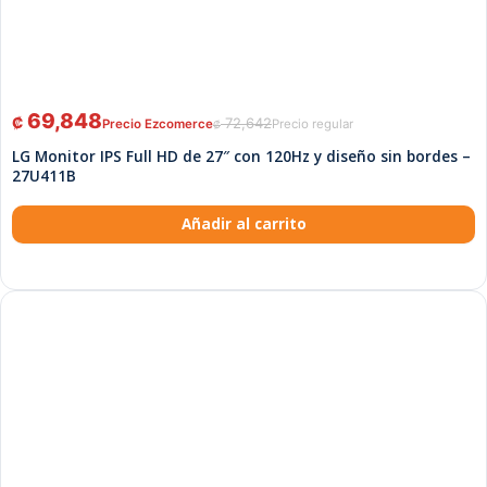
69,848
₡
72,642
₡
LG Monitor IPS Full HD de 27″ con 120Hz y diseño sin bordes –
27U411B
Añadir al carrito