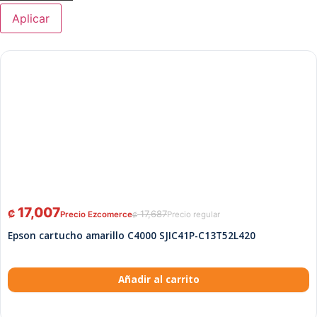
Aplicar
17,007
₡
17,687
₡
Epson cartucho amarillo C4000 SJIC41P-C13T52L420
Añadir al carrito