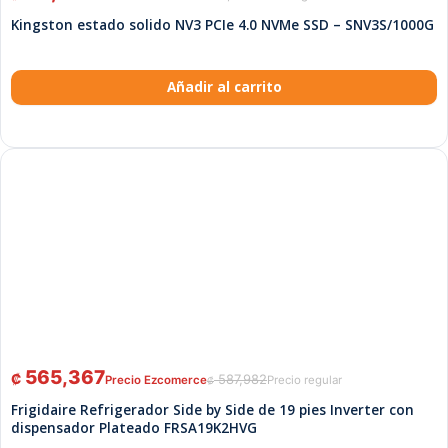
Kingston estado solido NV3 PCIe 4.0 NVMe SSD – SNV3S/1000G
Añadir al carrito
565,367
₡
587,982
₡
Frigidaire Refrigerador Side by Side de 19 pies Inverter con
dispensador Plateado FRSA19K2HVG