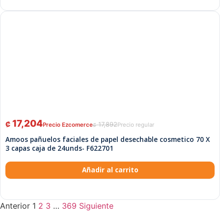
17,204
₡
17,892
₡
Amoos pañuelos faciales de papel desechable cosmetico 70 X
3 capas caja de 24unds- F622701
Añadir al carrito
Anterior
1
2
3
…
369
Siguiente