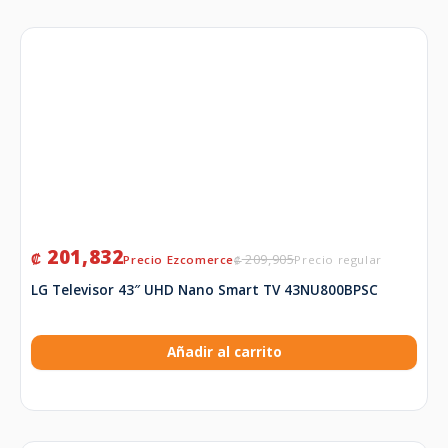
201,832
₡
209,905
₡
LG Televisor 43″ UHD Nano Smart TV 43NU800BPSC
Añadir al carrito