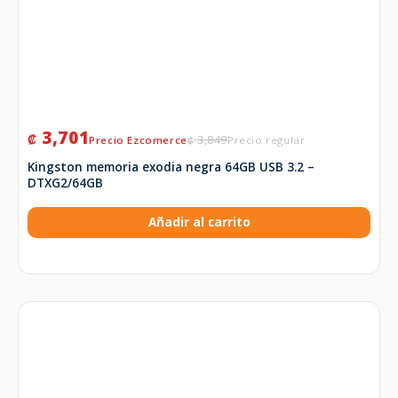
3,701
₡
3,849
₡
Kingston memoria exodia negra 64GB USB 3.2 –
DTXG2/64GB
Añadir al carrito