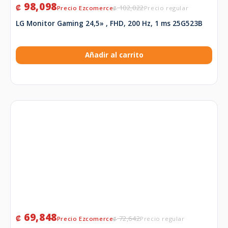
98,098
₡
102,022
₡
LG Monitor Gaming 24,5» , FHD, 200 Hz, 1 ms 25G523B
Añadir al carrito
69,848
₡
72,642
₡