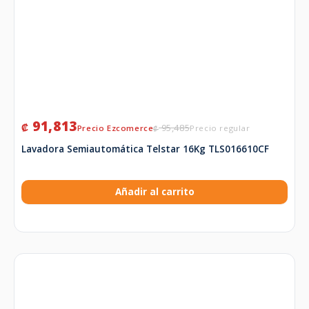
91,813
₡
95,485
₡
Lavadora Semiautomática Telstar 16Kg TLS016610CF
Añadir al carrito