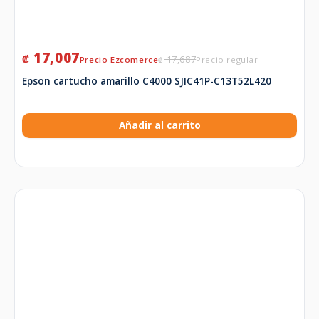
17,007
₡
17,687
₡
Epson cartucho amarillo C4000 SJIC41P-C13T52L420
Añadir al carrito