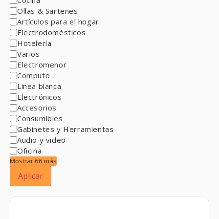
Ollas & Sartenes
Artículos para el hogar
Electrodomésticos
Hotelería
Varios
Electromenor
Computo
Linea blanca
Electrónicos
Accesorios
Consumibles
Gabinetes y Herramientas
Audio y video
Oficina
Mostrar 66 más
Aplicar