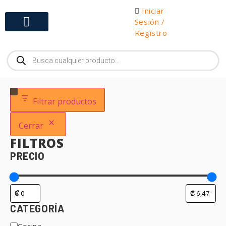
Iniciar
Sesión /
Registro
Gabinetes y Herramientas
Filtrar productos
Cerrar
FILTROS
PRECIO
CATEGORÍA
Cocina