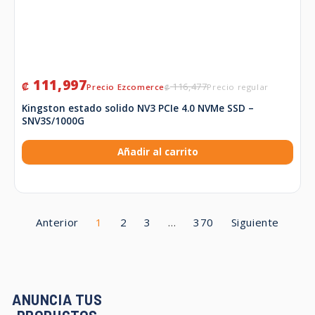
111,997
₡
116,477
₡
Kingston estado solido NV3 PCIe 4.0 NVMe SSD –
SNV3S/1000G
Añadir al carrito
Anterior
1
2
3
…
370
Siguiente
ANUNCIA TUS