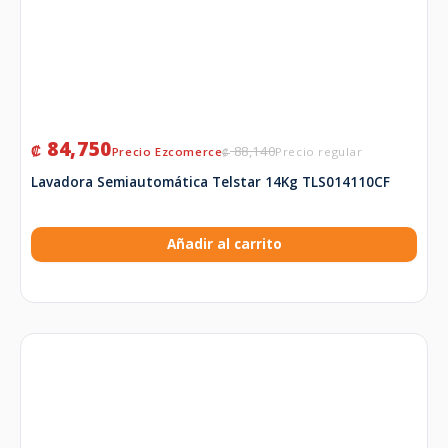
84,750
₡
88,140
₡
Lavadora Semiautomática Telstar 14Kg TLS014110CF
Añadir al carrito