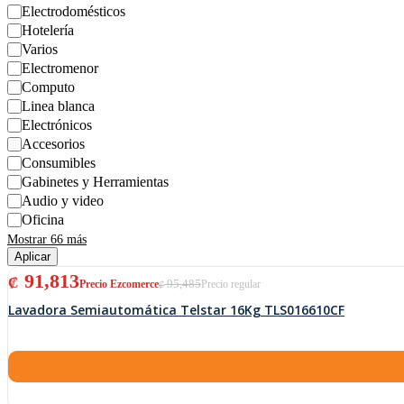
Electrodomésticos
Hotelería
Varios
Electromenor
Computo
Linea blanca
Electrónicos
Accesorios
Consumibles
Gabinetes y Herramientas
Audio y video
Oficina
Mostrar 66 más
Aplicar
El precio original era: ₡ 95,485.
El precio actual es: ₡ 91,813.
91,813
₡
95,485
₡
Lavadora Semiautomática Telstar 16Kg TLS016610CF