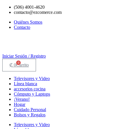
Ir
(506) 4001-4620
al
contacto@ezcomerce.com
contenido
Quiénes Somos
Contacto
Iniciar Sesión / Registro
0
₡
0
Carrito
Televisores y Video
Línea blanca
accesorios cocina
Cómputo y Laptops
¡Verano!
Hogar
Cuidado Personal
Bolsos y Regalos
Televisores y Video