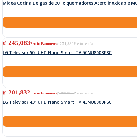
Midea Cocina De gas de 30″ 6 quemadores Acero inoxidable M
El precio original era: ₡ 254,886.
El precio actual es: ₡ 245,083.
245,083
₡
254,886
₡
LG Televisor 50″ UHD Nano Smart TV 50NU800BPSC
El precio original era: ₡ 209,905.
El precio actual es: ₡ 201,832.
201,832
₡
209,905
₡
LG Televisor 43″ UHD Nano Smart TV 43NU800BPSC