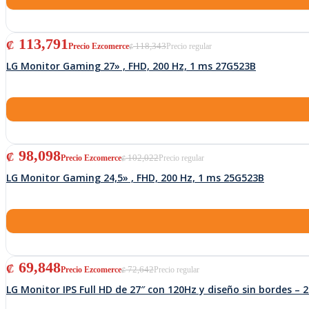
El precio original era: ₡ 118,343.
El precio actual es: ₡ 113,791.
113,791
₡
118,343
₡
LG Monitor Gaming 27» , FHD, 200 Hz, 1 ms 27G523B
El precio original era: ₡ 102,022.
El precio actual es: ₡ 98,098.
98,098
₡
102,022
₡
LG Monitor Gaming 24,5» , FHD, 200 Hz, 1 ms 25G523B
El precio original era: ₡ 72,642.
El precio actual es: ₡ 69,848.
69,848
₡
72,642
₡
LG Monitor IPS Full HD de 27″ con 120Hz y diseño sin bordes –