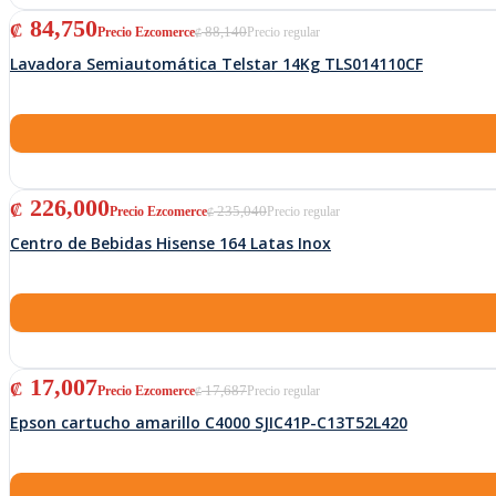
El precio original era: ₡ 88,140.
El precio actual es: ₡ 84,750.
84,750
₡
88,140
₡
Lavadora Semiautomática Telstar 14Kg TLS014110CF
El precio original era: ₡ 235,040.
El precio actual es: ₡ 226,000.
226,000
₡
235,040
₡
Centro de Bebidas Hisense 164 Latas Inox
El precio original era: ₡ 17,687.
El precio actual es: ₡ 17,007.
17,007
₡
17,687
₡
Epson cartucho amarillo C4000 SJIC41P-C13T52L420