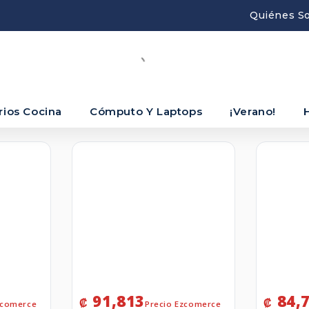
Quiénes S
rios Cocina
Cómputo Y Laptops
¡Verano!
91,813
84,
₡
₡