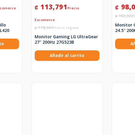
113,791
98,
₡
₡
102,022
₡
llo
Monitor 
118,343
₡
2L420
24.5″ 20
Monitor Gaming LG UltraGear
27″ 200Hz 27G523B
to
Añ
Añadir al carrito