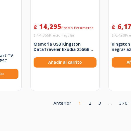
14,295
6,1
₡
₡
14,866
6,420
₡
₡
Memoria USB Kingston
Kingston
DataTraveler Exodia 256GB
negra/ az
USB 3.2 DTXG2/256GB
DTXG2/1
art TV
PSC
Añadir al carrito
Añ
to
Anterior
1
2
3
…
370