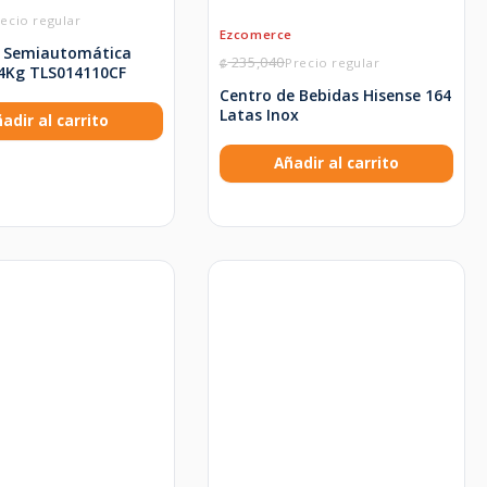
 Semiautomática
235,040
₡
14Kg TLS014110CF
Centro de Bebidas Hisense 164
Latas Inox
adir al carrito
Añadir al carrito