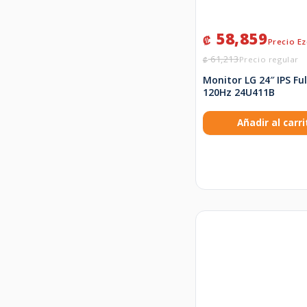
58,859
₡
61,213
₡
Monitor LG 24″ IPS Fu
120Hz 24U411B
Añadir al carri