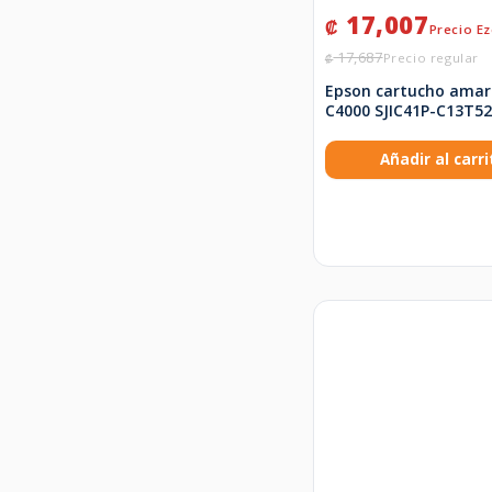
17,007
₡
17,687
₡
Epson cartucho amari
C4000 SJIC41P-C13T5
Añadir al carri