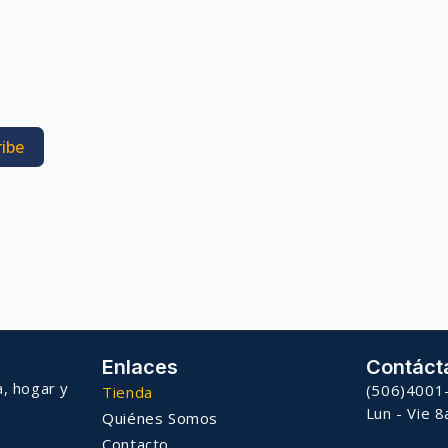
ibe
Enlaces
Contáct
a, hogar y
(506)4001
Tienda
Lun - Vie 
Quiénes Somos
Contacto