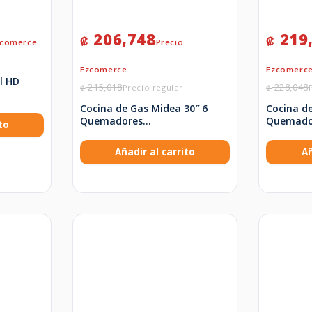
206,748
219
₡
₡
ll HD
215,018
228,048
₡
₡
Cocina de Gas Midea 30″ 6
Cocina d
Quemadores
Quemador
to
MGS30FS1BIABGF-CA
Añadir al carrito
Añ