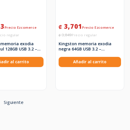
73
3,701
₡
3,849
₡
 memoria exodia
Kingston memoria exodia
ul 128GB USB 3.2 –
negra 64GB USB 3.2 –
28GB
DTXG2/64GB
adir al carrito
Añadir al carrito
Siguiente