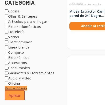
CATEGORÍA
31,260
₡
Cocina
Midea Extractor Cam
pared de 24″ Negro
Ollas & Sartenes
MJUD24S3GB
Artículos para el hogar
Añadir al carri
Electrodomésticos
Hotelería
Varios
Electromenor
Linea blanca
Computo
Electrónicos
Accesorios
Consumibles
Gabinetes y Herramientas
Audio y video
Oficina
Mostrar 66 más
Aplicar