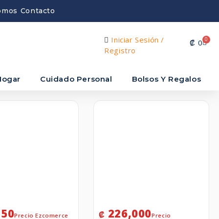
omos
Contacto
Iniciar Sesión /
0
₡
0
Registro
Hogar
Cuidado Personal
Bolsos Y Regalos
750
226,000
₡