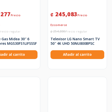
,277
245,083
₡
254,886
₡
e Gas Midea 30″ 6
Televisor LG Nano Smart TV
es MGS30FS1LIFSSSF
50″ 4K UHD 50NU800BPSC
adir al carrito
Añadir al carrito