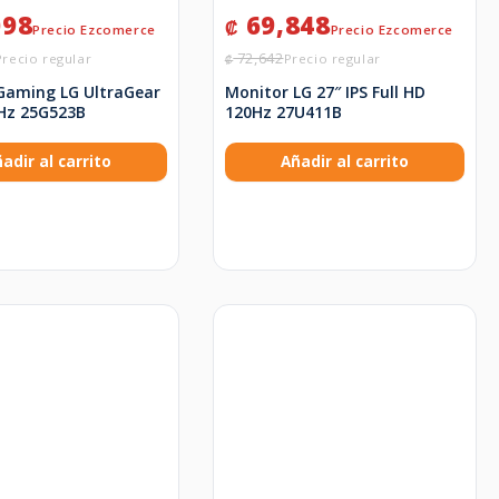
098
69,848
₡
72,642
₡
Gaming LG UltraGear
Monitor LG 27″ IPS Full HD
0Hz 25G523B
120Hz 27U411B
adir al carrito
Añadir al carrito