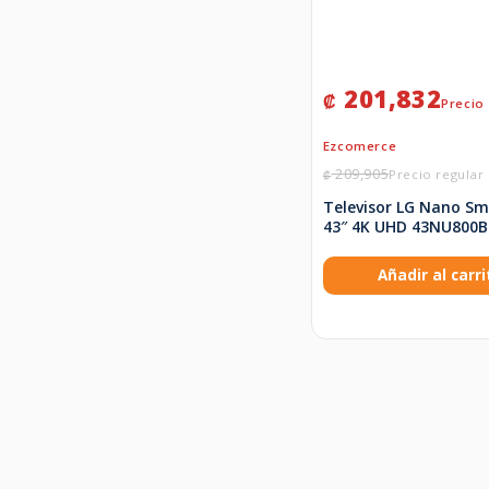
201,832
₡
209,905
₡
Televisor LG Nano Sm
43″ 4K UHD 43NU800B
Añadir al carri