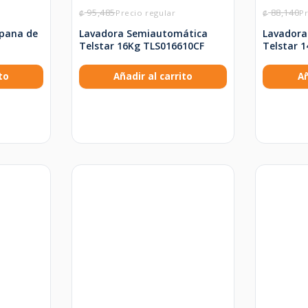
95,485
88,140
₡
₡
pana de
Lavadora Semiautomática
Lavadora
Telstar 16Kg TLS016610CF
Telstar 
to
Añadir al carrito
Añ