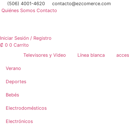
Ir
(506) 4001-4620
contacto@ezcomerce.com
al
Quiénes Somos
Contacto
contenido
Iniciar Sesión / Registro
₡
0
0
Carrito
Televisores y Video
Línea blanca
acces
Verano
Deportes
Bebés
Electrodomésticos
Electrónicos