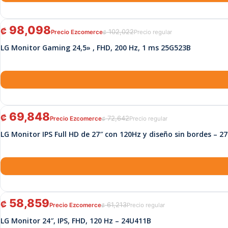
El precio original era: ₡ 102,022.
El precio actual es: ₡ 98,098.
98,098
₡
102,022
₡
LG Monitor Gaming 24,5» , FHD, 200 Hz, 1 ms 25G523B
El precio original era: ₡ 72,642.
El precio actual es: ₡ 69,848.
69,848
₡
72,642
₡
LG Monitor IPS Full HD de 27″ con 120Hz y diseño sin bordes – 2
El precio original era: ₡ 61,213.
El precio actual es: ₡ 58,859.
58,859
₡
61,213
₡
LG Monitor 24″, IPS, FHD, 120 Hz – 24U411B