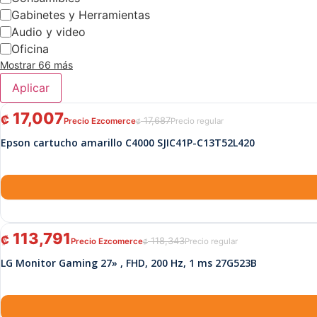
Gabinetes y Herramientas
Audio y video
Oficina
Mostrar 66 más
Aplicar
El precio original era: ₡ 17,687.
El precio actual es: ₡ 17,007.
17,007
₡
17,687
₡
Epson cartucho amarillo C4000 SJIC41P-C13T52L420
El precio original era: ₡ 118,343.
El precio actual es: ₡ 113,791.
113,791
₡
118,343
₡
LG Monitor Gaming 27» , FHD, 200 Hz, 1 ms 27G523B