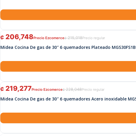
El precio original era: ₡ 215,018.
El precio actual es: ₡ 206,748.
206,748
₡
215,018
₡
Midea Cocina De gas de 30″ 6 quemadores Plateado MGS30FS1
El precio original era: ₡ 228,048.
El precio actual es: ₡ 219,277.
219,277
₡
228,048
₡
Midea Cocina De gas de 30″ 6 quemadores Acero inoxidable MG