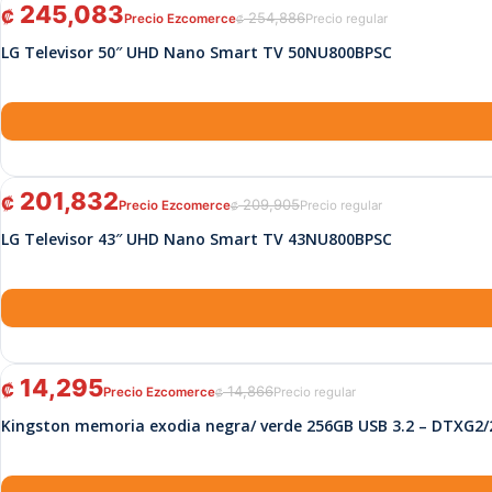
El precio original era: ₡ 254,886.
El precio actual es: ₡ 245,083.
245,083
₡
254,886
₡
LG Televisor 50″ UHD Nano Smart TV 50NU800BPSC
El precio original era: ₡ 209,905.
El precio actual es: ₡ 201,832.
201,832
₡
209,905
₡
LG Televisor 43″ UHD Nano Smart TV 43NU800BPSC
El precio original era: ₡ 14,866.
El precio actual es: ₡ 14,295.
14,295
₡
14,866
₡
Kingston memoria exodia negra/ verde 256GB USB 3.2 – DTXG2