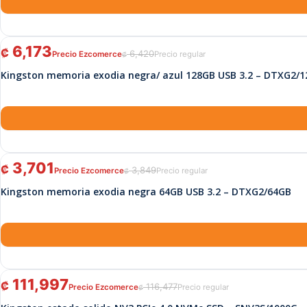
El precio original era: ₡ 6,420.
El precio actual es: ₡ 6,173.
6,173
₡
6,420
₡
Kingston memoria exodia negra/ azul 128GB USB 3.2 – DTXG2/
El precio original era: ₡ 3,849.
El precio actual es: ₡ 3,701.
3,701
₡
3,849
₡
Kingston memoria exodia negra 64GB USB 3.2 – DTXG2/64GB
El precio original era: ₡ 116,477.
El precio actual es: ₡ 111,997.
111,997
₡
116,477
₡