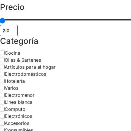
Precio
Categoría
Categoría
Cocina
Ollas & Sartenes
Artículos para el hogar
Electrodomésticos
Hotelería
Varios
Electromenor
Linea blanca
Computo
Electrónicos
Accesorios
Consumibles