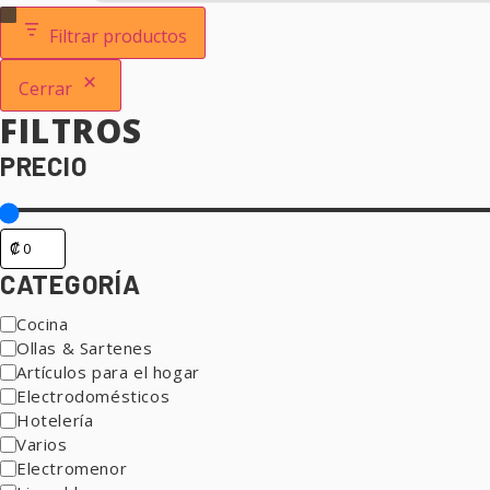
Filtrar productos
Cerrar
FILTROS
PRECIO
CATEGORÍA
Categoría
Cocina
Ollas & Sartenes
Artículos para el hogar
Electrodomésticos
Hotelería
Varios
Electromenor