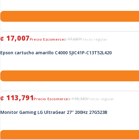
El precio original era: ₡ 17,687.
El precio actual es: ₡ 17,007.
17,007
₡
17,687
₡
Epson cartucho amarillo C4000 SJIC41P-C13T52L420
El precio original era: ₡ 118,343.
El precio actual es: ₡ 113,791.
113,791
₡
118,343
₡
Monitor Gaming LG UltraGear 27″ 200Hz 27G523B