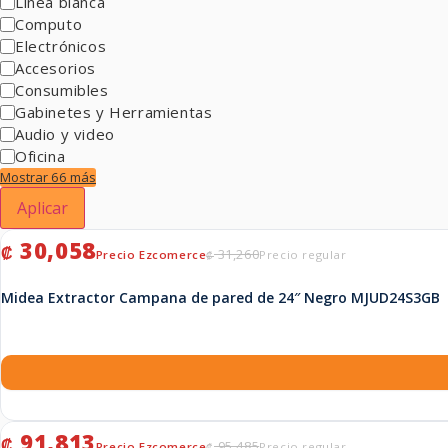
Linea blanca
Computo
Electrónicos
Accesorios
Consumibles
Gabinetes y Herramientas
Audio y video
Oficina
Mostrar 66 más
Aplicar
El precio original era: ₡ 31,260.
El precio actual es: ₡ 30,058.
30,058
₡
31,260
₡
Midea Extractor Campana de pared de 24″ Negro MJUD24S3GB
El precio original era: ₡ 95,485.
El precio actual es: ₡ 91,813.
91,813
₡
95,485
₡