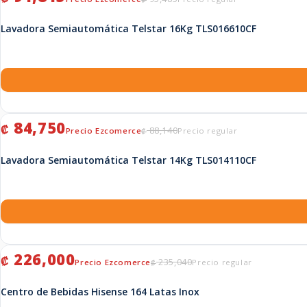
Lavadora Semiautomática Telstar 16Kg TLS016610CF
El precio original era: ₡ 88,140.
El precio actual es: ₡ 84,750.
84,750
₡
88,140
₡
Lavadora Semiautomática Telstar 14Kg TLS014110CF
El precio original era: ₡ 235,040.
El precio actual es: ₡ 226,000.
226,000
₡
235,040
₡
Centro de Bebidas Hisense 164 Latas Inox