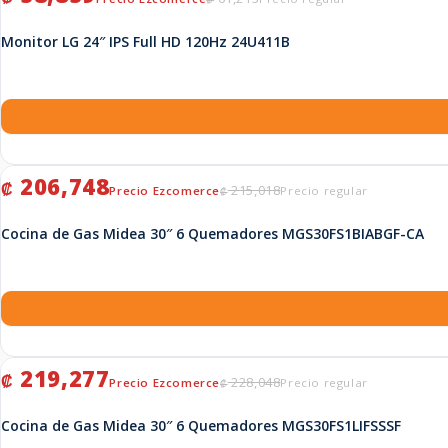
Monitor LG 24″ IPS Full HD 120Hz 24U411B
El precio original era: ₡ 215,018.
El precio actual es: ₡ 206,748.
206,748
₡
215,018
₡
Cocina de Gas Midea 30″ 6 Quemadores MGS30FS1BIABGF-CA
El precio original era: ₡ 228,048.
El precio actual es: ₡ 219,277.
219,277
₡
228,048
₡
Cocina de Gas Midea 30″ 6 Quemadores MGS30FS1LIFSSSF