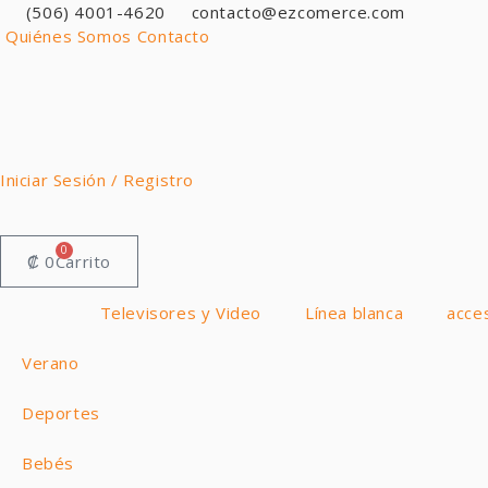
Ir
(506) 4001-4620
contacto@ezcomerce.com
al
Quiénes Somos
Contacto
contenido
Iniciar Sesión / Registro
0
₡
0
Carrito
Televisores y Video
Línea blanca
acce
Verano
Deportes
Bebés