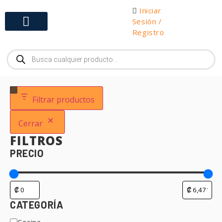
Iniciar
Sesión /
Registro
Gabinetes y Herramientas
Filtrar productos
Cerrar
FILTROS
PRECIO
CATEGORÍA
Cocina