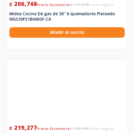
206,748
₡
215,018
₡
Midea Cocina De gas de 30″ 6 quemadores Plateado
MGS30FS1BIABGF-CA
Añadir al carrito
219,277
₡
228,048
₡