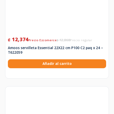
12,374
₡
12,868
₡
Amoos servilleta Essential 22X22 cm P100 C2 paq x 24 –
T622059
Añadir al carrito