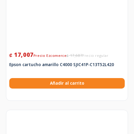
17,007
₡
17,687
₡
Epson cartucho amarillo C4000 SJIC41P-C13T52L420
Añadir al carrito