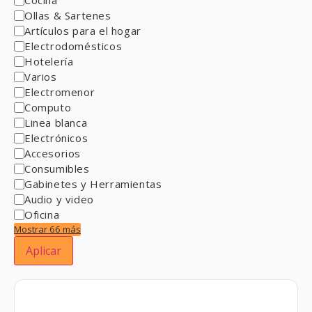
Ollas & Sartenes
Artículos para el hogar
Electrodomésticos
Hotelería
Varios
Electromenor
Computo
Linea blanca
Electrónicos
Accesorios
Consumibles
Gabinetes y Herramientas
Audio y video
Oficina
Mostrar 66 más
Aplicar