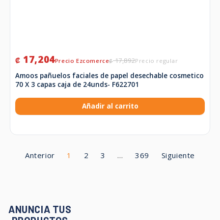
17,204
₡
17,892
₡
Amoos pañuelos faciales de papel desechable cosmetico
70 X 3 capas caja de 24unds- F622701
Añadir al carrito
Anterior
1
2
3
…
369
Siguiente
ANUNCIA TUS