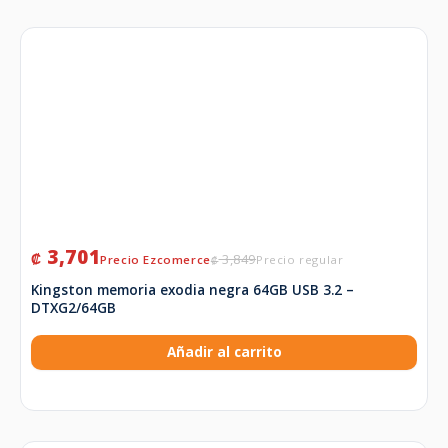
3,701
₡
3,849
₡
Kingston memoria exodia negra 64GB USB 3.2 –
DTXG2/64GB
Añadir al carrito