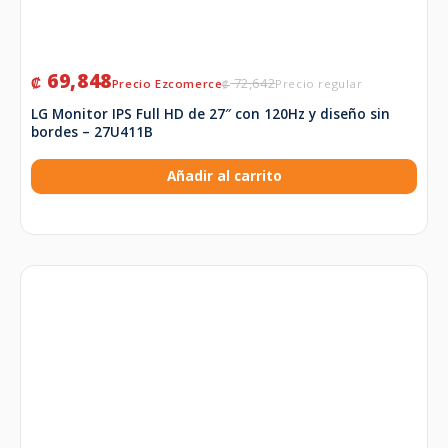
69,848
₡
72,642
₡
LG Monitor IPS Full HD de 27″ con 120Hz y diseño sin
bordes – 27U411B
Añadir al carrito