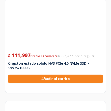
111,997
₡
116,477
₡
Kingston estado solido NV3 PCIe 4.0 NVMe SSD –
SNV3S/1000G
Añadir al carrito