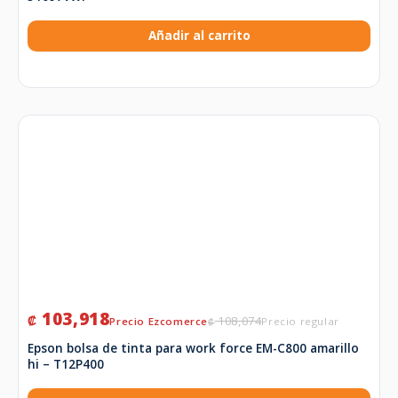
Añadir al carrito
103,918
₡
108,074
₡
Epson bolsa de tinta para work force EM-C800 amarillo
hi – T12P400