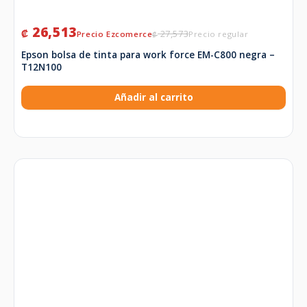
26,513
₡
27,573
₡
Epson bolsa de tinta para work force EM-C800 negra –
T12N100
Añadir al carrito