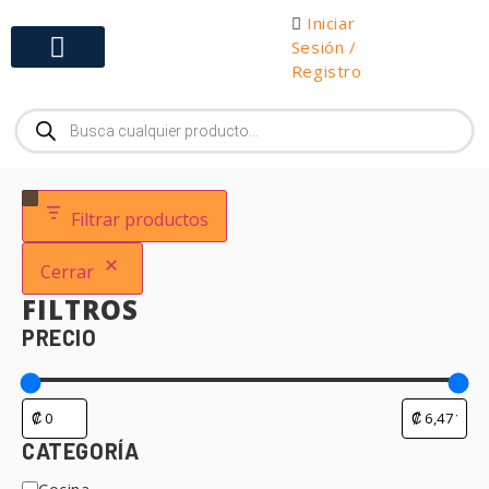
Iniciar
Sesión /
Registro
Gabinetes y Herramientas
Filtrar productos
Cerrar
FILTROS
PRECIO
CATEGORÍA
Cocina