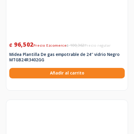
96,502
₡
100,362
₡
Midea Plantilla De gas empotrable de 24″ vidrio Negro
MTGB24R3402GG
Añadir al carrito