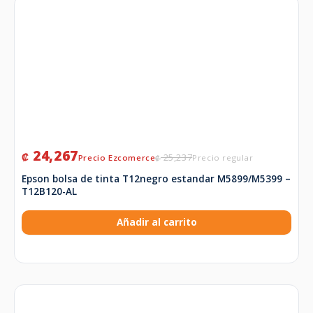
24,267
₡
25,237
₡
Epson bolsa de tinta T12negro estandar M5899/M5399 –
T12B120-AL
Añadir al carrito