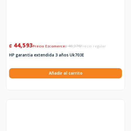
44,593
₡
46,376
₡
HP garantia extendida 3 años Uk703E
Añadir al carrito