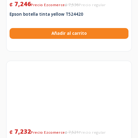
7,246
₡
7,536
₡
Epson botella tinta yellow T524420
Añadir al carrito
7,232
₡
7,521
₡