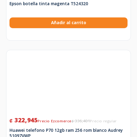
Epson botella tinta magenta T524320
Añadir al carrito
322,945
₡
336,401
₡
Huawei telefono P70 12gb ram 256 rom blanco Audrey
51097VWP