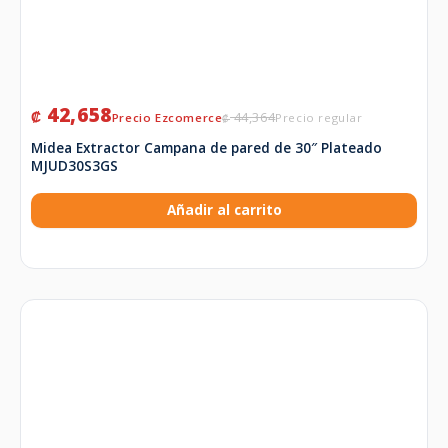
42,658
₡
44,364
₡
Midea Extractor Campana de pared de 30″ Plateado
MJUD30S3GS
Añadir al carrito