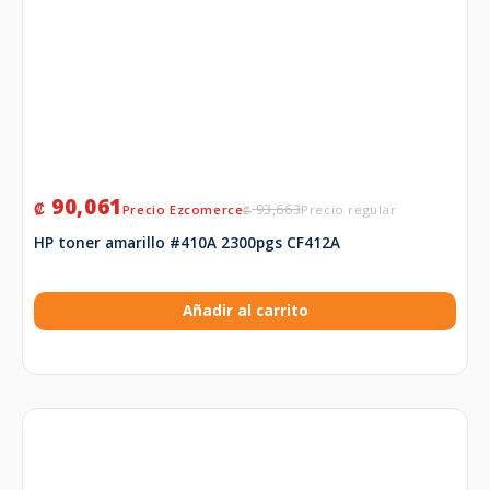
90,061
₡
93,663
₡
HP toner amarillo #410A 2300pgs CF412A
Añadir al carrito