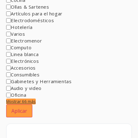
Ollas & Sartenes
Artículos para el hogar
Electrodomésticos
Hotelería
Varios
Electromenor
Computo
Linea blanca
Electrónicos
Accesorios
Consumibles
Gabinetes y Herramientas
Audio y video
Oficina
Mostrar 66 más
Aplicar