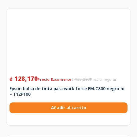
128,170
₡
133,297
₡
Epson bolsa de tinta para work force EM-C800 negro hi
– T12P100
Añadir al carrito