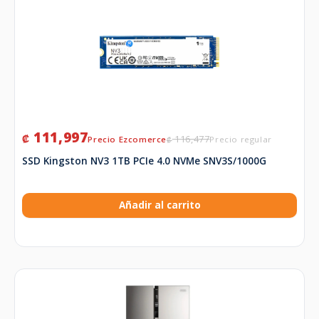
111,997
₡
116,477
₡
SSD Kingston NV3 1TB PCIe 4.0 NVMe SNV3S/1000G
Añadir al carrito