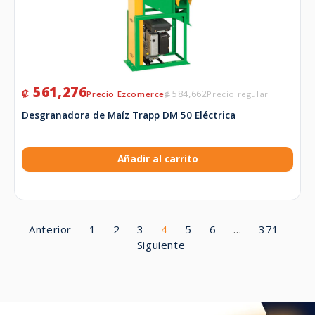
561,276
₡
584,662
₡
Desgranadora de Maíz Trapp DM 50 Eléctrica
Añadir al carrito
Anterior
1
2
3
4
5
6
…
371
Siguiente