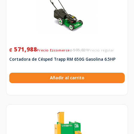
571,988
₡
595,821
₡
Cortadora de Césped Trapp RM 650G Gasolina 6.5HP
Añadir al carrito