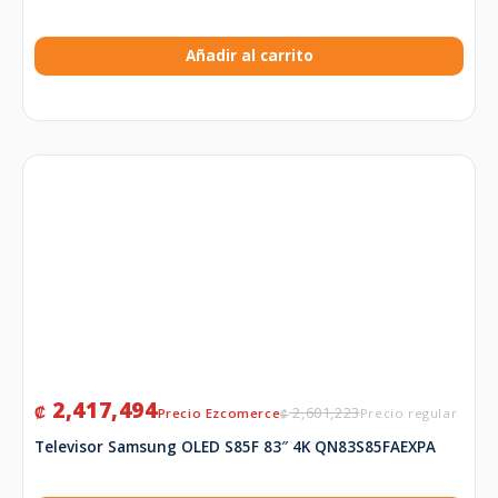
Añadir al carrito
2,417,494
₡
2,601,223
₡
Televisor Samsung OLED S85F 83″ 4K QN83S85FAEXPA