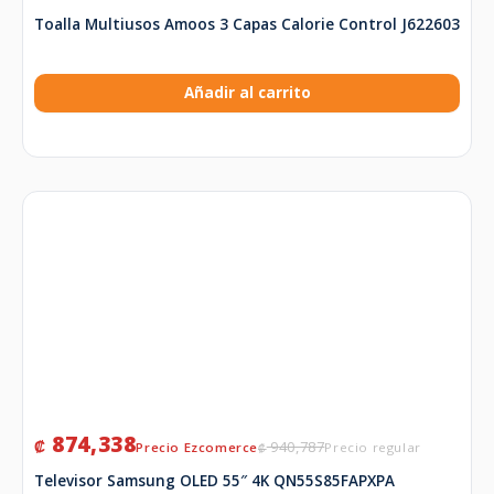
Toalla Multiusos Amoos 3 Capas Calorie Control J622603
Añadir al carrito
874,338
₡
940,787
₡
Televisor Samsung OLED 55″ 4K QN55S85FAPXPA