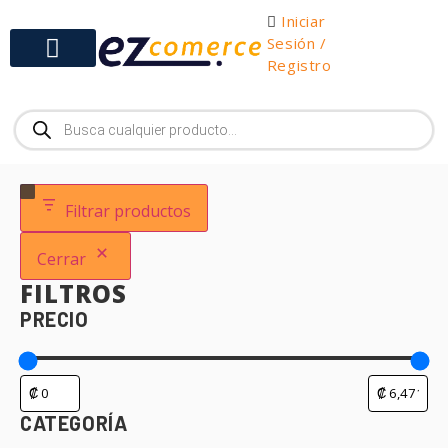
Iniciar
Sesión /
Registro
Gabinetes y Herramientas
Filtrar productos
Cerrar
FILTROS
PRECIO
CATEGORÍA