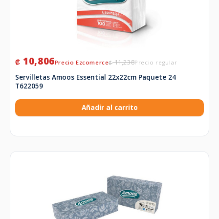
10,806
₡
11,238
₡
Servilletas Amoos Essential 22x22cm Paquete 24
T622059
Añadir al carrito