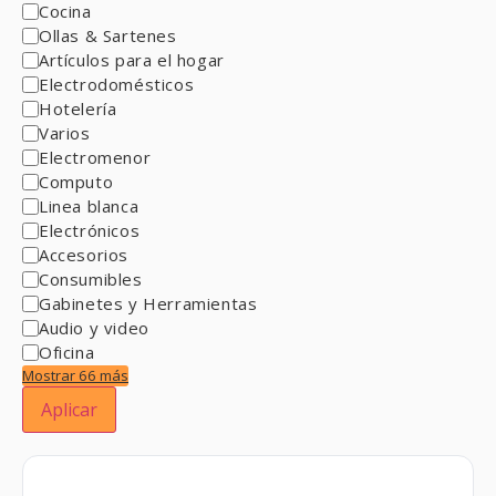
Cocina
Ollas & Sartenes
Artículos para el hogar
Electrodomésticos
Hotelería
Varios
Electromenor
Computo
Linea blanca
Electrónicos
Accesorios
Consumibles
Gabinetes y Herramientas
Audio y video
Oficina
Mostrar 66 más
Aplicar