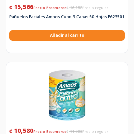
15,566
₡
16,188
₡
Pañuelos Faciales Amoos Cubo 3 Capas 50 Hojas F623501
Añadir al carrito
10,580
₡
11,003
₡