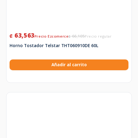
63,563
₡
66,105
₡
Horno Tostador Telstar THT060910DE 60L
Añadir al carrito