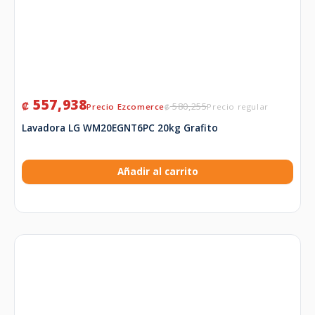
557,938
₡
580,255
₡
Lavadora LG WM20EGNT6PC 20kg Grafito
Añadir al carrito