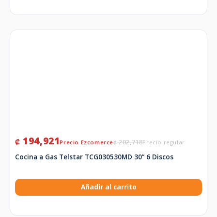
194,921
₡
202,718
₡
Cocina a Gas Telstar TCG030530MD 30” 6 Discos
Añadir al carrito