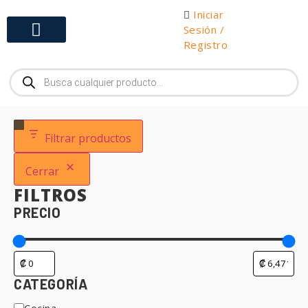
Iniciar
Sesión /
Registro
Gabinetes y Herramientas
Filtrar productos
Cerrar
FILTROS
PRECIO
CATEGORÍA
Cocina