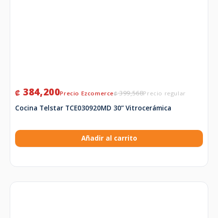
384,200
₡
399,568
₡
Cocina Telstar TCE030920MD 30” Vitrocerámica
Añadir al carrito