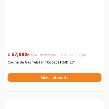
67,800
₡
70,512
₡
Cocina de Gas Telstar TCG020210MD 20”
Añadir al carrito