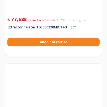
77,688
₡
80,795
₡
Extractor Telstar TEG030220MD Táctil 30″
Añadir al carrito