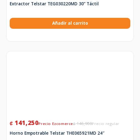
Extractor Telstar TEG030220MD 30” Táctil
Añadir al carrito
141,250
₡
146,900
₡
Horno Empotrable Telstar THE065921MD 24″