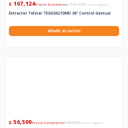
107,124
₡
113,373
₡
Extractor Telstar TEG036210MD 36” Control Gestual
Añadir al carrito
56,500
₡
58,760
₡