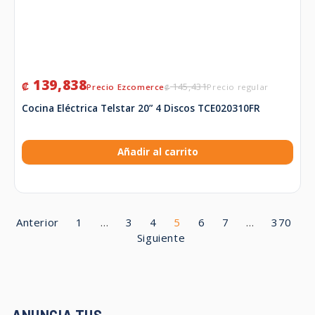
139,838
₡
145,431
₡
Cocina Eléctrica Telstar 20” 4 Discos TCE020310FR
Añadir al carrito
Anterior
1
…
3
4
5
6
7
…
370
Siguiente