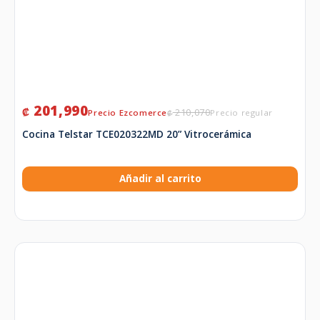
201,990
₡
210,070
₡
Cocina Telstar TCE020322MD 20” Vitrocerámica
Añadir al carrito