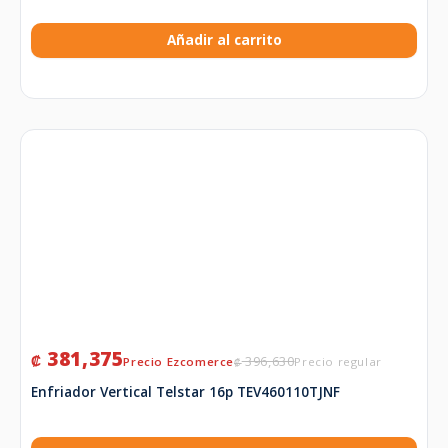
Añadir al carrito
381,375
₡
396,630
₡
Enfriador Vertical Telstar 16p TEV460110TJNF