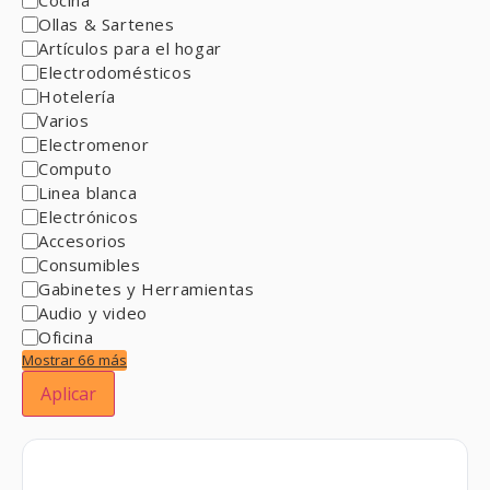
Ollas & Sartenes
Artículos para el hogar
Electrodomésticos
Hotelería
Varios
Electromenor
Computo
Linea blanca
Electrónicos
Accesorios
Consumibles
Gabinetes y Herramientas
Audio y video
Oficina
Mostrar 66 más
Aplicar