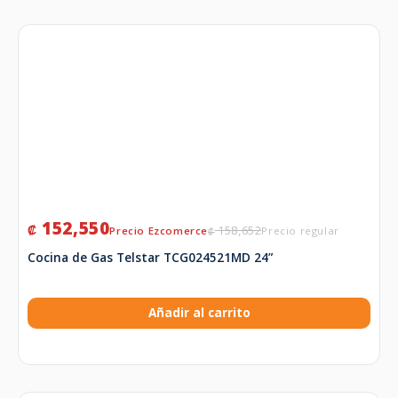
152,550
₡
158,652
₡
Cocina de Gas Telstar TCG024521MD 24”
Añadir al carrito