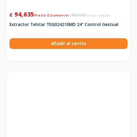
94,635
₡
98,420
₡
Extractor Telstar TEG024210MD 24” Control Gestual
Añadir al carrito