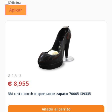
Oficina
Aplicar
₡
9,313
₡
8,955
3M cinta scoth dispensador zapato 70005139335
Añadir al carrito