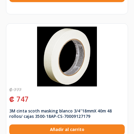
₡
777
₡
747
3M cinta scoth masking blanco 3/4″18mmX 40m 48
rollos/ cajas 3500-18AP-CS-70009127179
Añadir al carrito