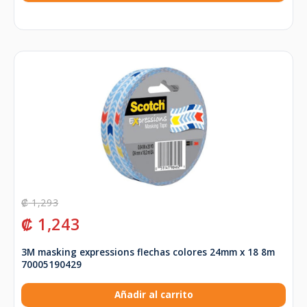
₡
1,293
₡
1,243
3M masking expressions flechas colores 24mm x 18 8m
70005190429
Añadir al carrito