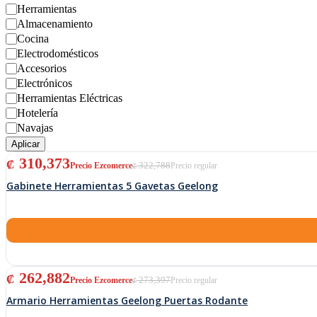
Herramientas
Almacenamiento
Cocina
Electrodomésticos
Accesorios
Electrónicos
Herramientas Eléctricas
Hotelería
Navajas
Aplicar
El precio original era: ₡ 322,788.
El precio actual es: ₡ 310,373.
310,373
₡
322,788
₡
Gabinete Herramientas 5 Gavetas Geelong
El precio original era: ₡ 273,397.
El precio actual es: ₡ 262,882.
262,882
₡
273,397
₡
Armario Herramientas Geelong Puertas Rodante