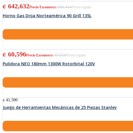
El precio original era: ₡ 680,434.
El precio actual es: ₡ 642,632.
642,632
₡
680,434
₡
Horno Gas Drija Norteamérica 90 Grill 135L
El precio original era: ₡ 63,020.
El precio actual es: ₡ 60,596.
60,596
₡
63,020
₡
Pulidora NEO 180mm 1300W Rotorbital 120V
41,500
₡
Juego de Herramientas Mecánicas de 25 Piezas Stanley