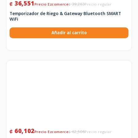
36,551
₡
39,263
₡
Temporizador de Riego & Gateway Bluetooth SMART
WiFi
Añadir al carrito
60,102
₡
62,506
₡