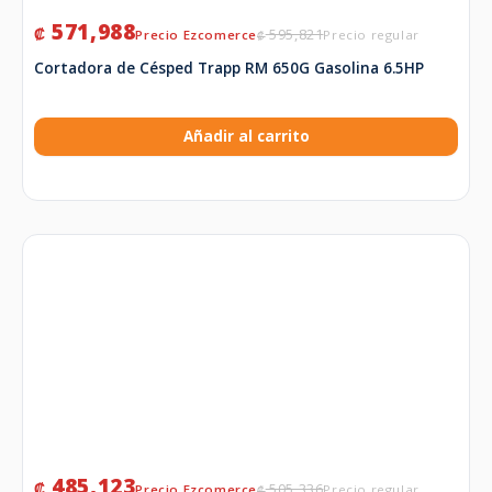
571,988
₡
595,821
₡
Cortadora de Césped Trapp RM 650G Gasolina 6.5HP
Añadir al carrito
485,123
₡
505,336
₡