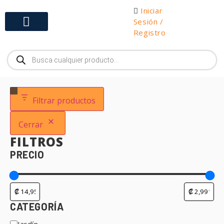
Iniciar
Sesión /
Registro
Gabinetes y Herramientas
Filtrar productos
Cerrar
FILTROS
PRECIO
CATEGORÍA
Jardín