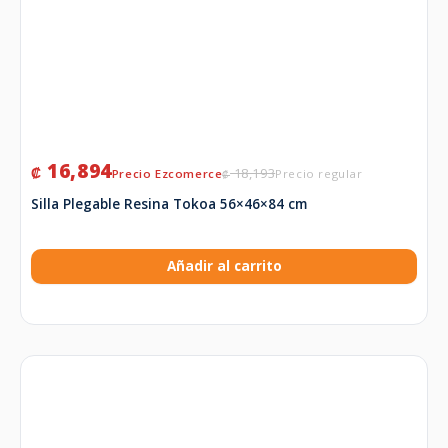
16,894
₡
18,193
₡
Silla Plegable Resina Tokoa 56×46×84 cm
Añadir al carrito