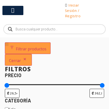
Iniciar
Sesión /
Registro
Gabinetes y Herramientas
Filtrar productos
Cerrar
FILTROS
PRECIO
CATEGORÍA
Sala