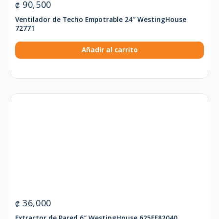
90,500
₡
Ventilador de Techo Empotrable 24″ WestingHouse
72771
Añadir al carrito
36,000
₡
Extractor de Pared 6″ WestingHouse 625EF82040