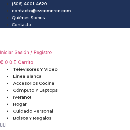
Ir
(506) 4001-4620
al
contacto@ezcomerce.com
contenido
Quiénes Somos
Contacto
Iniciar Sesión / Registro
₡
0
0
Carrito
Televisores Y Video
Línea Blanca
Accesorios Cocina
Cómputo Y Laptops
¡Verano!
Hogar
Cuidado Personal
Bolsos Y Regalos