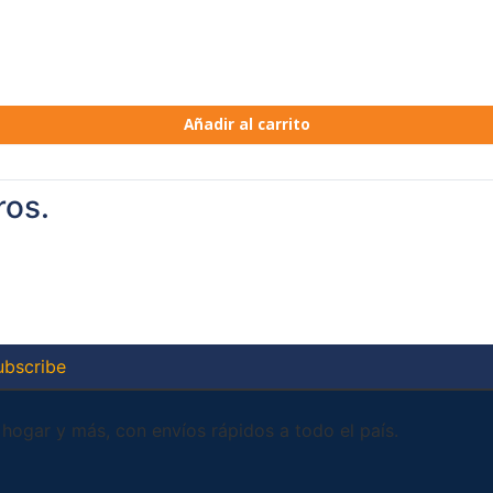
Añadir al carrito
ros.
ubscribe
 hogar y más, con envíos rápidos a todo el país.