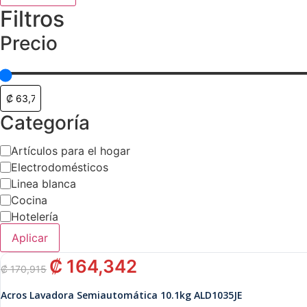
Filtros
Precio
Categoría
Categoría
Artículos para el hogar
Electrodomésticos
Linea blanca
Cocina
Hotelería
Aplicar
El
El
₡
164,342
₡
170,915
precio
precio
original
actual
Acros Lavadora Semiautomática 10.1kg ALD1035JE
era:
es: