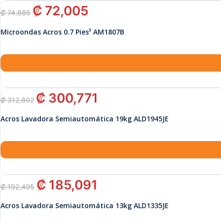
El
El
₡
72,005
₡
74,885
precio
precio
original
actual
Microondas Acros 0.7 Pies³ AM1807B
era:
es:
₡ 74,885.
₡ 72,005.
El
El
₡
300,771
₡
312,802
precio
precio
original
actual
Acros Lavadora Semiautomática 19kg ALD1945JE
era:
es:
₡ 312,802.
₡ 300,771.
El
El
₡
185,091
₡
192,495
precio
precio
original
actual
Acros Lavadora Semiautomática 13kg ALD1335JE
era:
es: