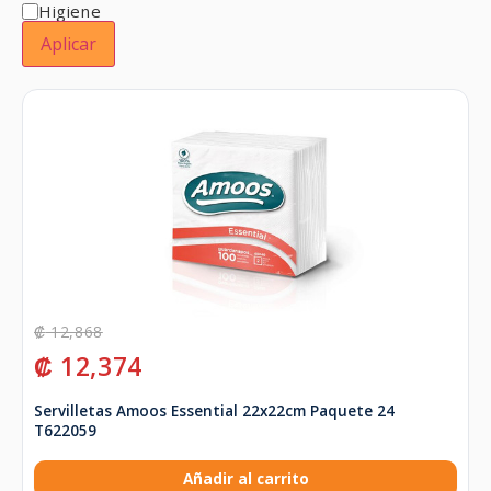
Higiene
Aplicar
₡
12,868
₡
12,374
Servilletas Amoos Essential 22x22cm Paquete 24
T622059
Añadir al carrito