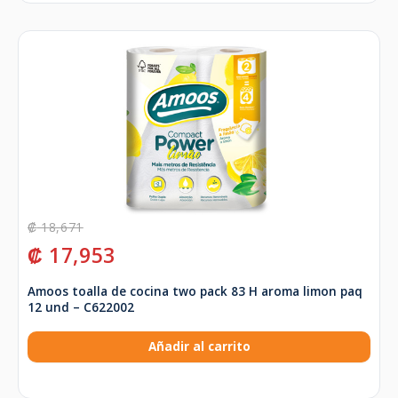
₡
18,671
₡
17,953
Amoos toalla de cocina two pack 83 H aroma limon paq
12 und – C622002
Añadir al carrito