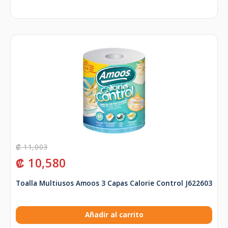
₡
11,003
₡
10,580
Toalla Multiusos Amoos 3 Capas Calorie Control J622603
Añadir al carrito