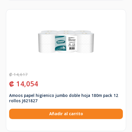
₡
14,617
₡
14,054
Amoos papel higienico jumbo doble hoja 180m pack 12
rollos J621827
Añadir al carrito