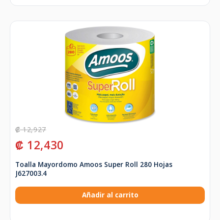
₡
12,927
₡
12,430
Toalla Mayordomo Amoos Super Roll 280 Hojas
J627003.4
Añadir al carrito