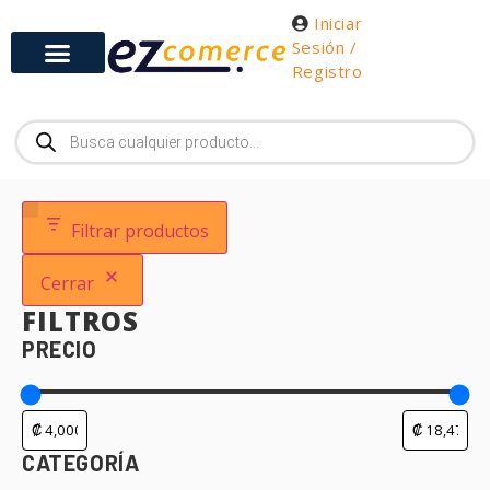
Iniciar
Sesión /
Registro
Gabinetes y Herramientas
Filtrar productos
Cerrar
FILTROS
PRECIO
CATEGORÍA