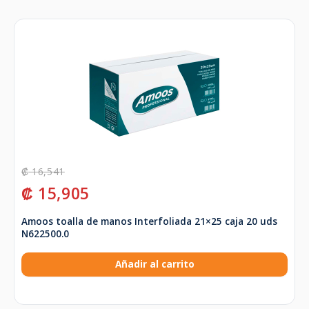
₡
16,541
₡
15,905
Amoos toalla de manos Interfoliada 21×25 caja 20 uds
N622500.0
Añadir al carrito