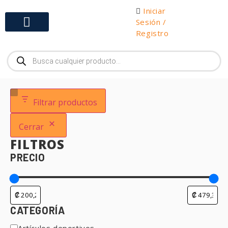
Iniciar
Sesión /
Registro
Gabinetes y Herramientas
Filtrar productos
Cerrar
FILTROS
PRECIO
CATEGORÍA
Artículos deportivos