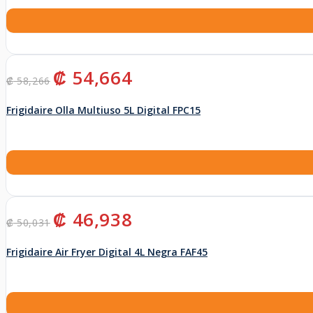
El
El
₡
54,664
₡
58,266
precio
precio
original
actual
Frigidaire Olla Multiuso 5L Digital FPC15
era:
es:
₡ 58,266.
₡ 54,664.
El
El
₡
46,938
₡
50,031
precio
precio
original
actual
Frigidaire Air Fryer Digital 4L Negra FAF45
era:
es:
₡ 50,031.
₡ 46,938.