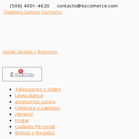
Ir
(506) 4001-4620
contacto@ezcomerce.com
al
Quiénes Somos
Contacto
contenido
Iniciar Sesión / Registro
0
₡
0
Carrito
Televisores y Video
Línea blanca
accesorios cocina
Cómputo y Laptops
¡Verano!
Hogar
Cuidado Personal
Bolsos y Regalos