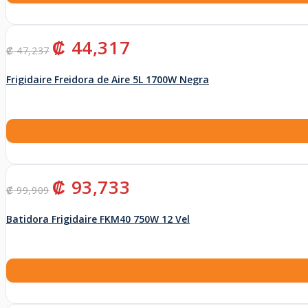
El
El
₡
44,317
₡
47,237
precio
precio
original
actual
Frigidaire Freidora de Aire 5L 1700W Negra
era:
es:
₡ 47,237.
₡ 44,317.
El
El
₡
93,733
₡
99,909
precio
precio
original
actual
Batidora Frigidaire FKM40 750W 12 Vel
era:
es:
₡ 99,909.
₡ 93,733.