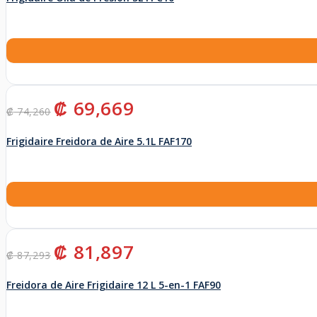
₡ 44,282.
₡ 41,544.
El
El
₡
69,669
₡
74,260
precio
precio
original
actual
Frigidaire Freidora de Aire 5.1L FAF170
era:
es:
₡ 74,260.
₡ 69,669.
El
El
₡
81,897
₡
87,293
precio
precio
original
actual
Freidora de Aire Frigidaire 12 L 5-en-1 FAF90
era:
es:
₡ 87,293.
₡ 81,897.