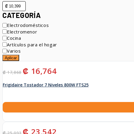
CATEGORÍA
Categoría
Electrodomésticos
Electromenor
Cocina
Artículos para el hogar
Varios
Aplicar
El
El
₡
16,764
₡
17,868
precio
precio
original
actual
Frigidaire Tostador 7 Niveles 800W FTS25
era:
es:
₡ 17,868.
₡ 16,764.
El
El
₡
23,542
₡
25,093