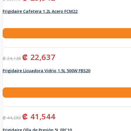
precio
precio
original
actual
Frigidaire Cafetera 1.2L Acero FCM22
era:
es:
₡ 25,093.
₡ 23,542.
El
El
₡
22,637
₡
24,128
precio
precio
original
actual
Frigidaire Licuadora Vidrio 1.5L 500W FBS20
era:
es:
₡ 24,128.
₡ 22,637.
El
El
₡
41,544
₡
44,282
precio
precio
original
actual
Frigidaire Olla de Presión 5L FPC10
era:
es: