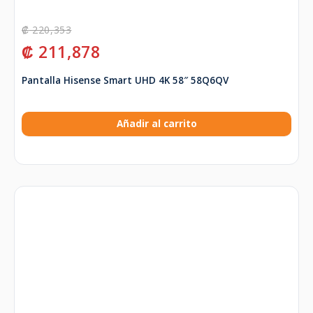
₡
220,353
₡
211,878
Pantalla Hisense Smart UHD 4K 58″ 58Q6QV
Añadir al carrito