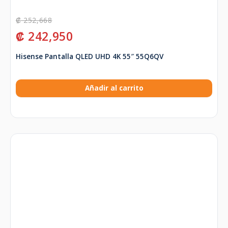
₡
252,668
₡
242,950
Hisense Pantalla QLED UHD 4K 55″ 55Q6QV
Añadir al carrito