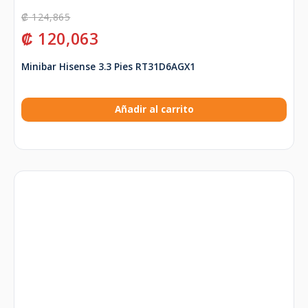
₡
124,865
₡
120,063
Minibar Hisense 3.3 Pies RT31D6AGX1
Añadir al carrito