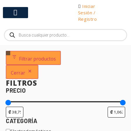
Iniciar
Sesión /
Registro
Gabinetes y Herramientas
Filtrar productos
Cerrar
FILTROS
PRECIO
CATEGORÍA
Electrodomésticos