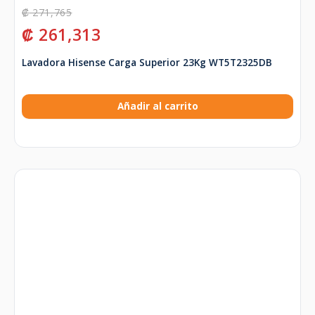
₡
271,765
₡
261,313
Lavadora Hisense Carga Superior 23Kg WT5T2325DB
Añadir al carrito