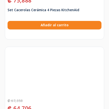
₡
75,888
Set Cacerolas Cerámica 4 Piezas KitchenAid
Añadir al carrito
₡
67,358
₡
64,706