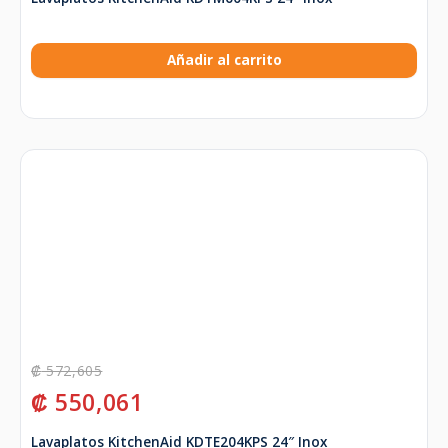
Añadir al carrito
₡
572,605
₡
550,061
Lavaplatos KitchenAid KDTE204KPS 24″ Inox