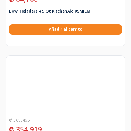
Bowl Heladera 4.5 Qt KitchenAid KSMICM
Añadir al carrito
₡
369,465
₡
354,919