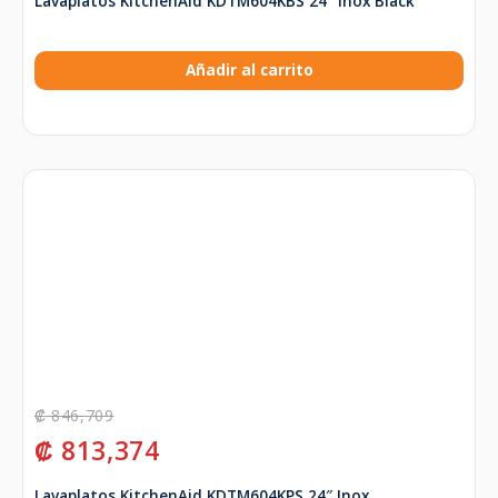
Lavaplatos KitchenAid KDTM604KBS 24″ Inox Black
Añadir al carrito
₡
846,709
₡
813,374
Lavaplatos KitchenAid KDTM604KPS 24″ Inox