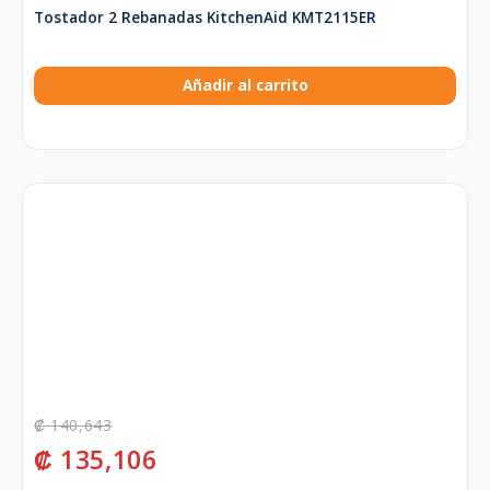
Tostador 2 Rebanadas KitchenAid KMT2115ER
Añadir al carrito
₡
140,643
₡
135,106