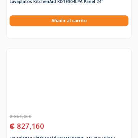
Lavaplatos KitchenAid KDTE304LPA Panel 24″
Añadir al carrito
₡
861,060
₡
827,160