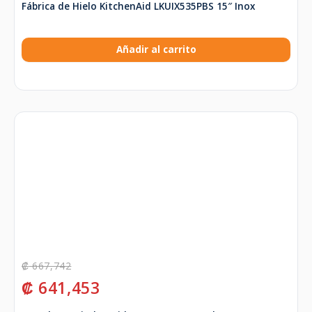
Fábrica de Hielo KitchenAid LKUIX535PBS 15″ Inox
Añadir al carrito
₡
667,742
₡
641,453