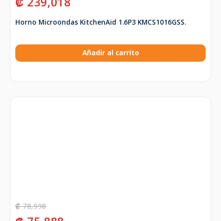
₡
239,018
Horno Microondas KitchenAid 1.6P3 KMCS1016GSS.
Añadir al carrito
₡
78,998