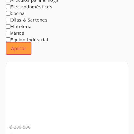
Electrodomésticos
Cocina
Ollas & Sartenes
Hotelería
Varios
Equipo Industrial
Aplicar
₡
296,530