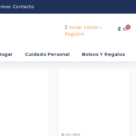
omos
Contacto
Iniciar Sesión /
0
₡
0
Registro
Hogar
Cuidado Personal
Bolsos Y Regalos
₡
51,989