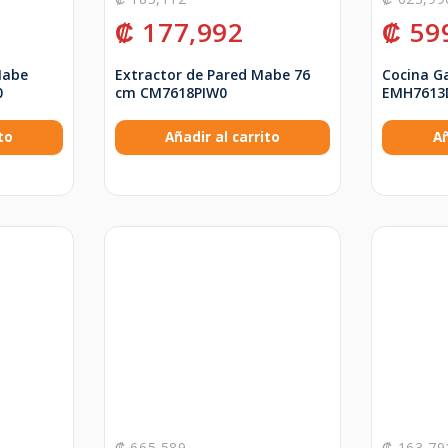
₡
177,992
₡
59
Mabe
Extractor de Pared Mabe 76
Cocina G
0
cm CM7618PIW0
EMH7613
to
Añadir al carrito
Añ
₡
665,589
₡
163,79