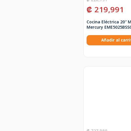
₡
219,991
Cocina Eléctrica 20″ 
Mercury EME5025BSS
Añadir al carri
₡
727,989