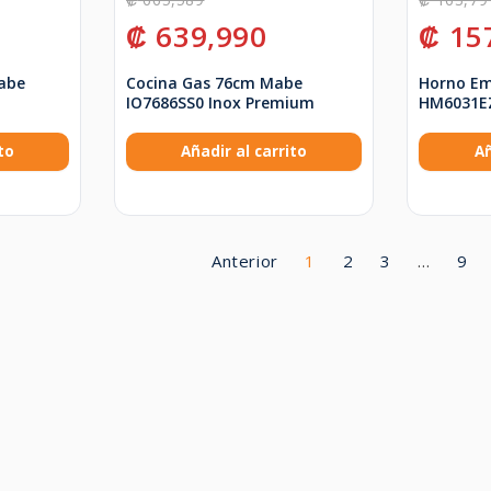
₡
639,990
₡
15
abe
Cocina Gas 76cm Mabe
Horno E
IO7686SS0 Inox Premium
HM6031EZ
to
Añadir al carrito
Añ
Anterior
1
2
3
…
9