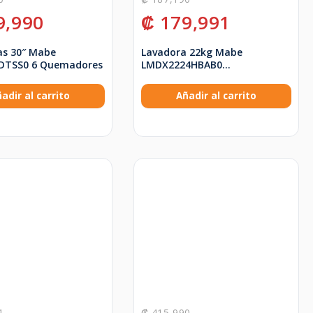
9,990
₡
179,991
as 30″ Mabe
Lavadora 22kg Mabe
DTSS0 6 Quemadores
LMDX2224HBAB0
Semiautomática
adir al carrito
Añadir al carrito
1
₡
415,990