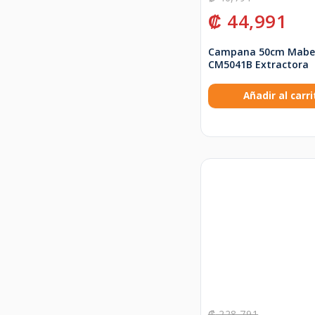
₡
44,991
Campana 50cm Mabe
CM5041B Extractora
Añadir al carri
₡
228,791