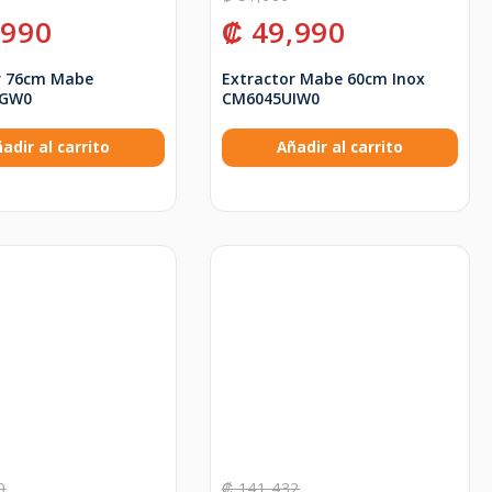
,990
₡
49,990
r 76cm Mabe
Extractor Mabe 60cm Inox
UGW0
CM6045UIW0
adir al carrito
Añadir al carrito
0
₡
141,432