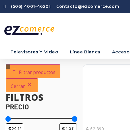
(506) 4001-4620
contacto@ezcomerce.com
Televisores Y Video
Línea Blanca
Acceso
Filtrar productos
Cerrar
FILTROS
PRECIO
₡
62,390