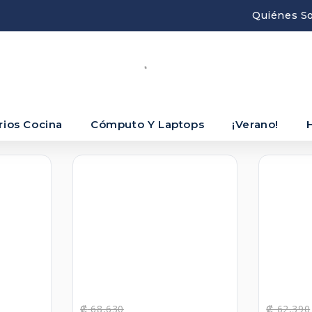
Quiénes S
rios Cocina
Cómputo Y Laptops
¡Verano!
₡
68,630
₡
62,390