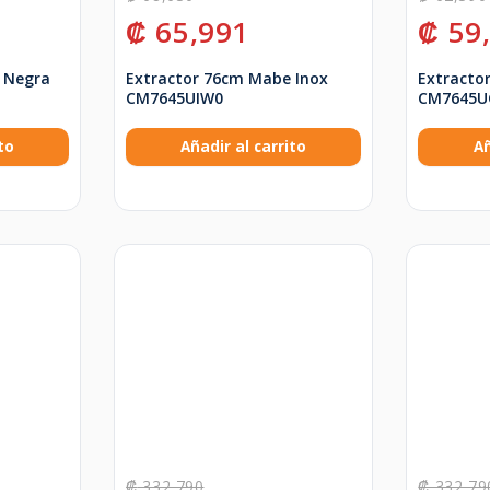
₡
65,991
₡
59
 Negra
Extractor 76cm Mabe Inox
Extracto
CM7645UIW0
CM7645
to
Añadir al carrito
Añ
₡
332,790
₡
332,79