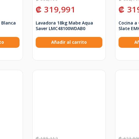
₡
319,991
₡
31
 Blanca
Lavadora 18kg Mabe Aqua
Cocina a
Saver LMC48100WDAB0
Slate EM
to
Añadir al carrito
Añ
₡
185,112
₡
623,99