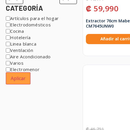
₡
59,990
CATEGORÍA
Artículos para el hogar
Extractor 76cm Mabe
Electrodomésticos
CM7645UNW0
Cocina
Hotelería
Añadir al carri
Linea blanca
Ventilación
Aire Acondicionado
Varios
Electromenor
Aplicar
₡
46,791