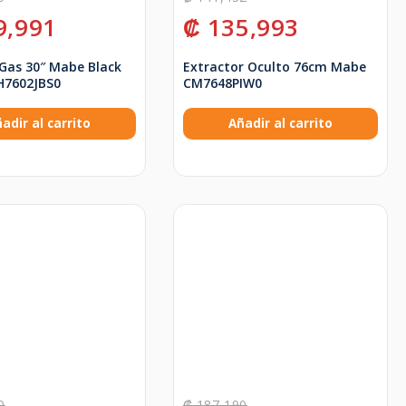
9,991
₡
135,993
 Gas 30″ Mabe Black
Extractor Oculto 76cm Mabe
H7602JBS0
CM7648PIW0
adir al carrito
Añadir al carrito
0
₡
187,190