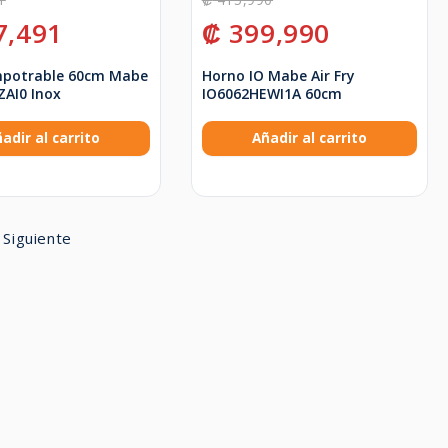
7,491
₡
399,990
mpotrable 60cm Mabe
Horno IO Mabe Air Fry
AI0 Inox
IO6062HEWI1A 60cm
adir al carrito
Añadir al carrito
Siguiente