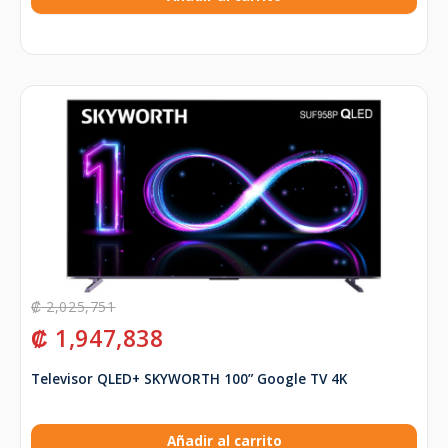
₡
2,025,751
₡
1,947,838
Televisor QLED+ SKYWORTH 100” Google TV 4K
Añadir al carrito