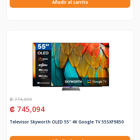
Añadir al carrito
₡
774,898
₡
745,094
Televisor Skyworth OLED 55″ 4K Google TV 55SXF9850