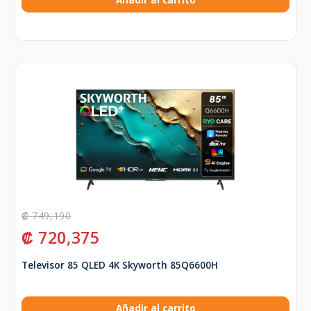
₡
749,190
₡
720,375
Televisor 85 QLED 4K Skyworth 85Q6600H
Añadir al carrito