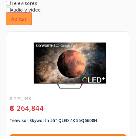
Televisores
Audio y video
Aplicar
₡
275,438
₡
264,844
Televisor Skyworth 55″ QLED 4K 55Q6600H