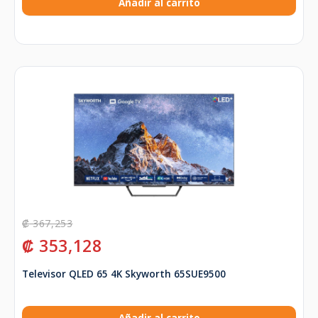
Añadir al carrito
₡
367,253
₡
353,128
Televisor QLED 65 4K Skyworth 65SUE9500
Añadir al carrito