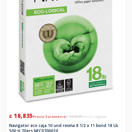
18,835
₡
19,620
₡
Navigator eco caja 10 und resma 8 1/2 x 11 bond 18 Lb
500 H 70grs NEC0700010