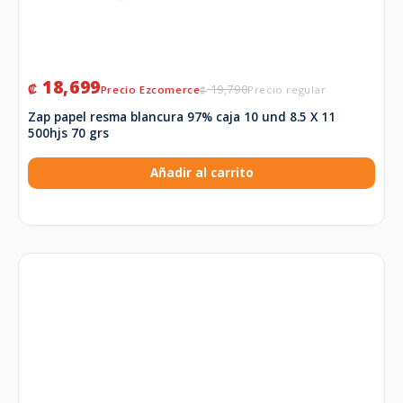
18,699
₡
19,790
₡
Zap papel resma blancura 97% caja 10 und 8.5 X 11
500hjs 70 grs
Añadir al carrito