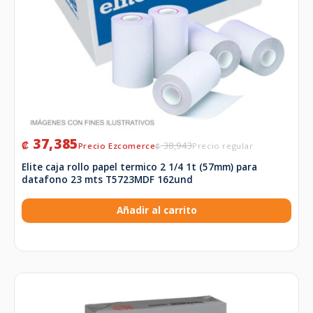
37,385
₡
38,943
₡
Elite caja rollo papel termico 2 1/4 1t (57mm) para
datafono 23 mts T5723MDF 162und
Añadir al carrito