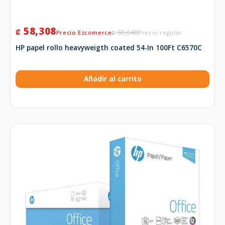
58,308
₡
60,640
₡
HP papel rollo heavyweigth coated 54-In 100Ft C6570C
Añadir al carrito