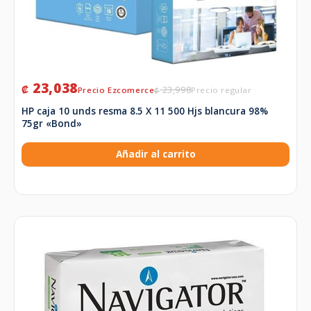
23,038
₡
23,998
₡
HP caja 10 unds resma 8.5 X 11 500 Hjs blancura 98%
75gr «Bond»
Añadir al carrito