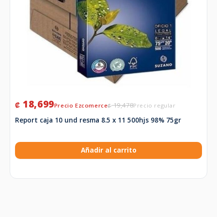
18,699
₡
19,478
₡
Report caja 10 und resma 8.5 x 11 500hjs 98% 75gr
Añadir al carrito