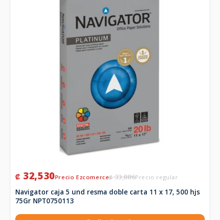
32,530
₡
33,886
₡
Navigator caja 5 und resma doble carta 11 x 17, 500 hjs
75Gr NPT0750113