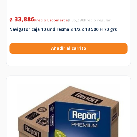
33,886
₡
35,298
₡
Navigator caja 10 und resma 8 1/2 x 13 500 H 70 grs
Añadir al carrito