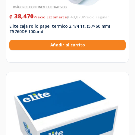
38,470
₡
40,073
₡
Elite caja rollo papel termico 2 1/4 1t. (57×60 mm)
T5760DF 100und
Añadir al carrito