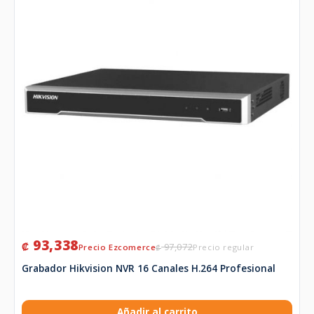
93,338
₡
97,072
₡
Grabador Hikvision NVR 16 Canales H.264 Profesional
Añadir al carrito