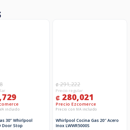
S
8
291,222
₡
,729
280,021
₡
as 30” Whirlpool
Whirlpool Cocina Gas 20″ Acero
 Door Stop
Inox LWWR5000S