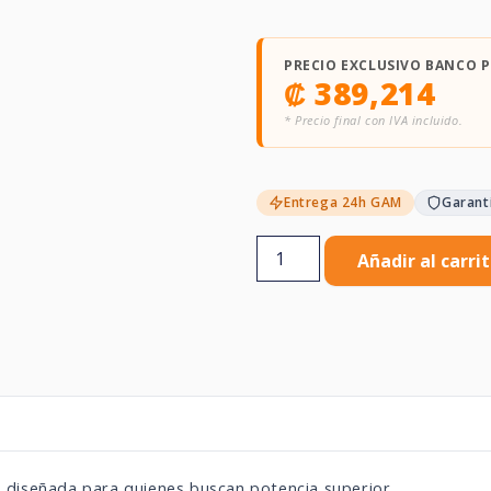
PRECIO EXCLUSIVO BANCO 
₡
389,214
* Precio final con IVA incluido.
Entrega 24h GAM
Garant
Añadir al carri
s
diseñada para quienes buscan potencia superior,