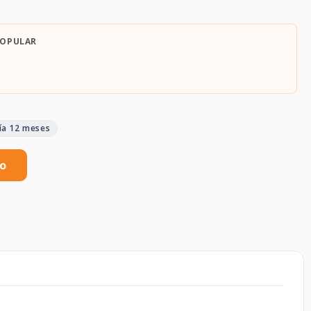
POPULAR
ía 12 meses
to