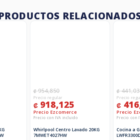
PRODUCTOS RELACIONADO
954,850
441,03
₡
₡
918,125
416
₡
₡
KG
Whirlpool Centro Lavado 20KG
Cocina a G
EW
7MWET4027HW
LWFR3300D