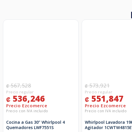
567,528
573,921
₡
₡
536,246
551,847
₡
₡
Cocina a Gas 30” Whirlpool 4
Whirlpool Lavadora 19
Quemadores LWF7551S
Agitador 1CWTW4815