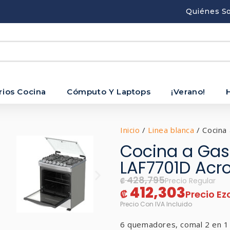
Quiénes S
rios Cocina
Cómputo Y Laptops
¡Verano!
Inicio
/
Linea blanca
/ Cocina
Cocina a Gas
LAF7701D Acr
428,795
₡
412,303
₡
6 quemadores, comal 2 en 1 