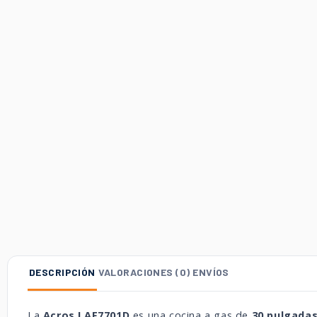
DESCRIPCIÓN
VALORACIONES (0)
ENVÍOS
La
Acros LAF7701D
es una cocina a gas de
30 pulgada