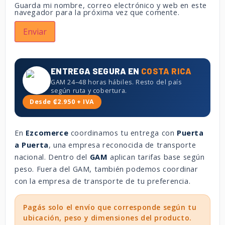
Guarda mi nombre, correo electrónico y web en este
navegador para la próxima vez que comente.
ENTREGA SEGURA EN
COSTA RICA
GAM 24–48 horas hábiles. Resto del país
según ruta y cobertura.
Desde ₡2.950 + IVA
En
Ezcomerce
coordinamos tu entrega con
Puerta
a Puerta
, una empresa reconocida de transporte
nacional. Dentro del
GAM
aplican tarifas base según
peso. Fuera del GAM, también podemos coordinar
con la empresa de transporte de tu preferencia.
Pagás solo el envío que corresponde según tu
ubicación, peso y dimensiones del producto.