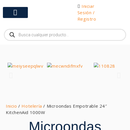
Iniciar
Sesión /
Registro
Gabinetes y Herramientas
Inicio
/
Hotelería
/ Microondas Empotrable 24″
KitchenAid 1000W
Microondas