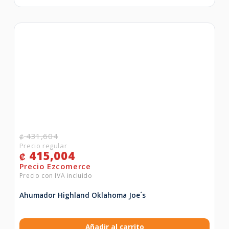
431,604
₡
415,004
₡
Ahumador Highland Oklahoma Joe´s
Añadir al carrito