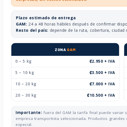
Plazo estimado de entrega
GAM:
24 a 48 horas hábiles después de confirmar dispo
Resto del país:
depende de la ruta, cobertura, ciudad 
ZONA
GAM
0 – 5 kg
₡2.950 + IVA
5 – 10 kg
₡3.500 + IVA
10 – 20 kg
₡7.000 + IVA
20 – 30 kg
₡10.500 + IVA
Importante:
fuera del GAM la tarifa final puede variar
empresa transportista seleccionada. Productos grandes 
especial.