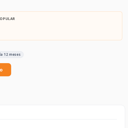
POPULAR
ía 12 meses
to