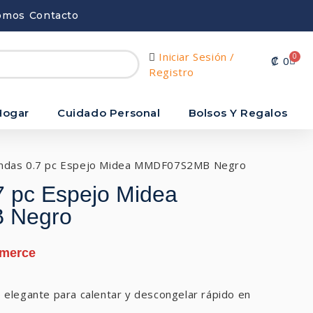
omos
Contacto
Iniciar Sesión /
0
₡
0
Registro
Hogar
Cuidado Personal
Bolsos Y Regalos
ndas 0.7 pc Espejo Midea MMDF07S2MB Negro
7 pc Espejo Midea
 Negro
elegante para calentar y descongelar rápido en