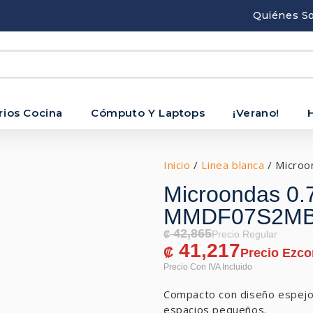
Quiénes S
rios Cocina
Cómputo Y Laptops
¡Verano!
Inicio
/
Linea blanca
/ Microo
Microondas 0.
MMDF07S2MB
42,865
₡
41,217
₡
Compacto con diseño espejo 
espacios pequeños.