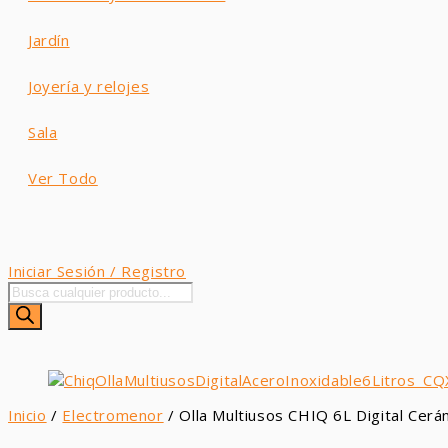
Jardín
Joyería y relojes
Sala
Ver Todo
Iniciar Sesión / Registro
Búsqueda
de
productos
Inicio
/
Electromenor
/ Olla Multiusos CHIQ 6L Digital C