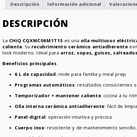
Digital
Descripción
Información adicional
Valoracione
Cerámica
Inox
DESCRIPCIÓN
CQXMC06M1T1S
cantidad
La
CHiQ CQXMC06M1T1S
es una
olla multiusos eléctric
caliente
. Su
recubrimiento cerámico antiadherente
evit
look moderno. Ideal para
arroz, sopas, guisos, salteado
Beneficios principales
6 L de capacidad
: rinde para familia y meal prep.
Programas automáticos
: resultados consistentes s
Temporizador + mantener caliente
: cocina a tu rit
Olla interna cerámica antiadherente
: fácil de limpia
Panel digital
: operación intuitiva y precisa.
Cuerpo inox
: resistente y de mantenimiento sencillo.