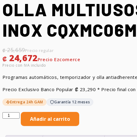
OLLA MULTIUSOS
INOX CQXMC06M
El precio original era: ₡ 25,659.
El precio actual es: ₡ 24,672.
25,659
₡
24,672
₡
Programas automáticos, temporizador y olla antiadherente
Precio Exclusivo Banco Popular
₡
23,290
* Precio final con 
Entrega 24h GAM
Garantía 12 meses
Olla
Añadir al carrito
Multiusos
CHIQ
6L