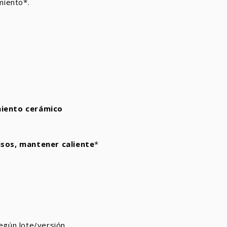
miento*.
miento cerámico
uisos, mantener caliente
*
egún lote/versión.