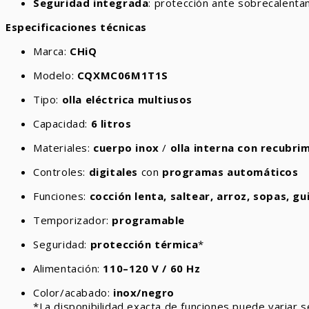
Seguridad integrada
: protección ante sobrecalenta
Especificaciones técnicas
Marca:
CHiQ
Modelo:
CQXMC06M1T1S
Tipo:
olla eléctrica multiusos
Capacidad:
6 litros
Materiales:
cuerpo inox
/
olla interna con recubri
Controles:
digitales
con
programas automáticos
Funciones:
cocción lenta, saltear, arroz, sopas, g
Temporizador:
programable
Seguridad:
protección térmica
*
Alimentación:
110–120 V / 60 Hz
Color/acabado:
inox/negro
*La disponibilidad exacta de funciones puede variar s