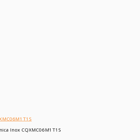
erámica Inox CQXMC06M1T1S