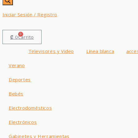
productos
Iniciar Sesión / Registro
0
₡
0
Carrito
Televisores y Video
Línea blanca
acce
Verano
Deportes
Bebés
Electrodomésticos
Electrónicos
Gabinetes y Herramientas