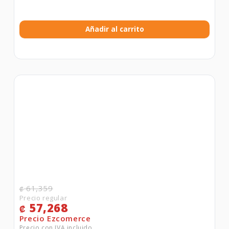
Añadir al carrito
61,359
₡
57,268
₡