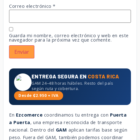
Correo electrónico
*
Guarda mi nombre, correo electrónico y web en este
navegador para la próxima vez que comente.
ENTREGA SEGURA EN
COSTA RICA
GAM 24–48 horas hábiles. Resto del país
según ruta y cobertura.
Desde ₡2.950 + IVA
En
Ezcomerce
coordinamos tu entrega con
Puerta
a Puerta
, una empresa reconocida de transporte
nacional. Dentro del
GAM
aplican tarifas base según
peso. Fuera del GAM, también podemos coordinar