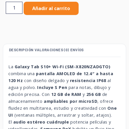
Añadir al carrito
DESCRIPCIÓN
VALORACIONES (0)
ENVÍOS
La
Galaxy Tab S10+ Wi-Fi (SM-X820NZADGTO)
combina una
pantalla AMOLED de 12.4″ a hasta
120 Hz
con diseño delgado y
resistencia IP68
al
agua y polvo.
Incluye S Pen
para notas, dibujo y
edición precisa. Con
12 GB de RAM
y
256 GB
de
almacenamiento
ampliables por microSD
, ofrece
fluidez en multitarea, estudio y creatividad con
One
UI
(ventanas múltiples, arrastrar y soltar, atajos).
El
audio estéreo cuádruple
potencia películas y
videollamadas.
Samsung DeX
habilita un flujo tipo