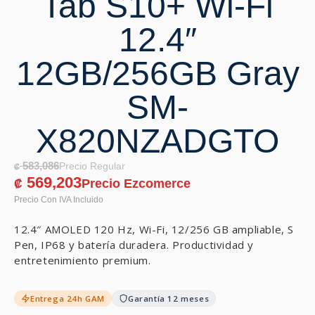
Tab S10+ Wi-Fi
12.4″
12GB/256GB Gray
SM-
X820NZADGTO
583,086
₡
569,203
₡
12.4″ AMOLED 120 Hz, Wi-Fi, 12/256 GB ampliable, S
Pen, IP68 y batería duradera. Productividad y
entretenimiento premium.
Entrega 24h GAM
Garantía 12 meses