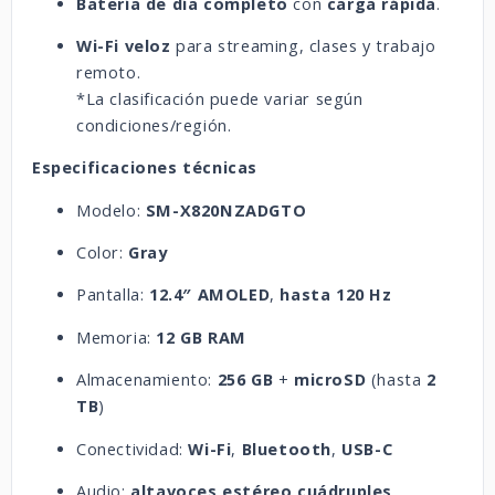
Batería de día completo
con
carga rápida
.
Wi-Fi veloz
para streaming, clases y trabajo
remoto.
*La clasificación puede variar según
condiciones/región.
Especificaciones técnicas
Modelo:
SM-X820NZADGTO
Color:
Gray
Pantalla:
12.4″ AMOLED
,
hasta 120 Hz
Memoria:
12 GB RAM
Almacenamiento:
256 GB
+
microSD
(hasta
2
TB
)
Conectividad:
Wi-Fi
,
Bluetooth
,
USB-C
Audio:
altavoces estéreo cuádruples