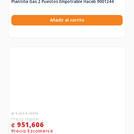
Plantilla Gas 2 Puestos Empotrable Haceb 9001244
Añadir al carrito
1,011,550
₡
951,606
₡