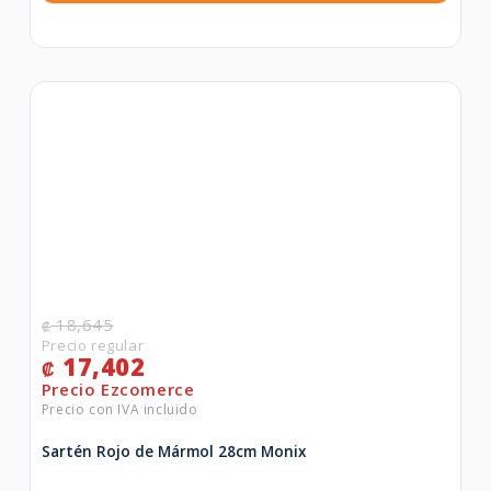
18,645
₡
17,402
₡
Sartén Rojo de Mármol 28cm Monix