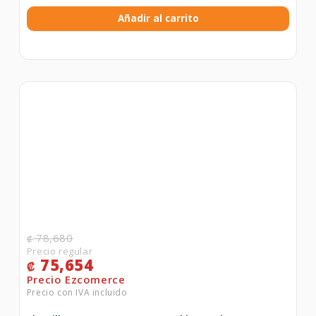
Añadir al carrito
78,680
₡
75,654
₡