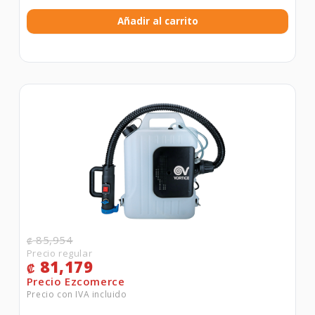
Añadir al carrito
85,954
₡
81,179
₡