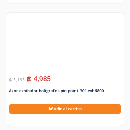
₡
4,985
₡
5,185
Azor exhibidor boligrafos pin point 301.exh6800
Añadir al carrito