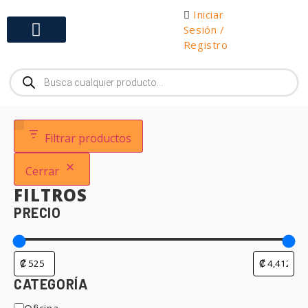
Iniciar
Sesión /
Registro
Gabinetes y Herramientas
Filtrar productos
Cerrar
FILTROS
PRECIO
CATEGORÍA
Oficina