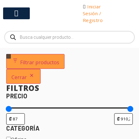
Iniciar
Sesión /
Registro
Gabinetes y Herramientas
Filtrar productos
Cerrar
FILTROS
PRECIO
CATEGORÍA
Oficina