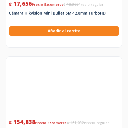
17,656
₡
18,363
₡
Cámara Hikvision Mini Bullet 5MP 2.8mm TurboHD
Añadir al carrito
154,838
₡
161,032
₡