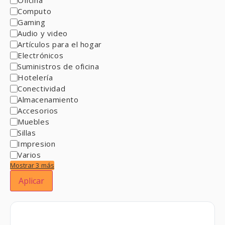
Computo
Gaming
Audio y video
Artículos para el hogar
Electrónicos
Suministros de oficina
Hotelería
Conectividad
Almacenamiento
Accesorios
Muebles
Sillas
Impresion
Varios
Mostrar 3 más
Aplicar