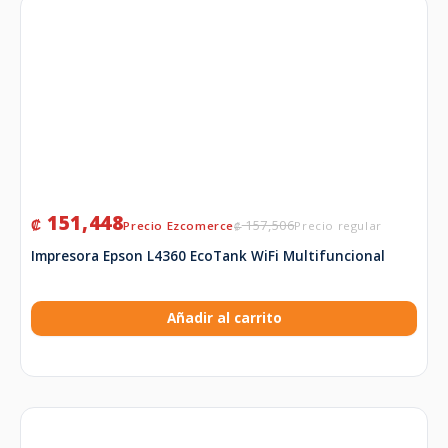
151,448
₡
157,506
₡
Impresora Epson L4360 EcoTank WiFi Multifuncional
Añadir al carrito