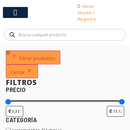
Iniciar
Sesión /
Registro
Gabinetes y Herramientas
Filtrar productos
Cerrar
FILTROS
PRECIO
CATEGORÍA
Herramientas Eléctricas