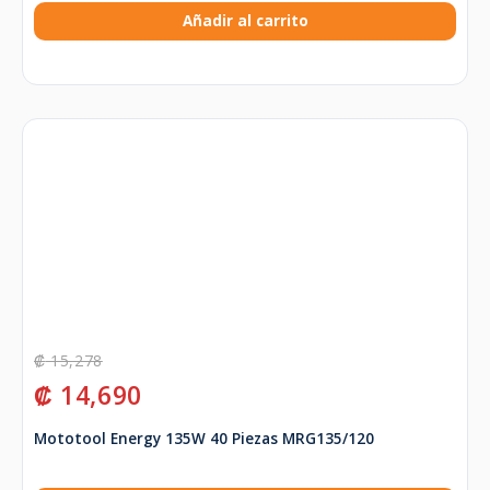
Añadir al carrito
₡
15,278
₡
14,690
Mototool Energy 135W 40 Piezas MRG135/120