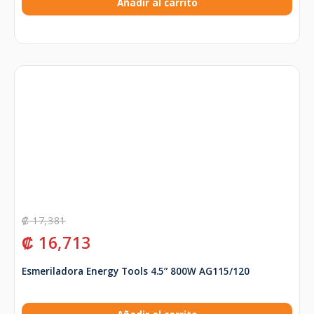
Añadir al carrito
₡
17,381
₡
16,713
Esmeriladora Energy Tools 4.5” 800W AG115/120