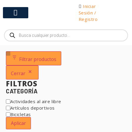
Iniciar
Sesión /
Registro
Gabinetes y Herramientas
Filtrar productos
Cerrar
FILTROS
CATEGORÍA
Actividades al aire libre
Artículos deportivos
Bicicletas
Aplicar