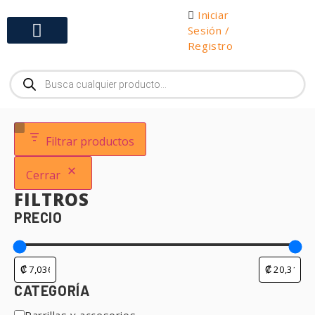
Iniciar
Sesión /
Registro
Gabinetes y Herramientas
Filtrar productos
Cerrar
FILTROS
PRECIO
CATEGORÍA
Parrillas y accesorios