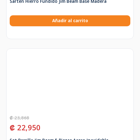
Sartén Hierro Fundido Jim Beam Base Madera
Añadir al carrito
₡
23,868
₡
22,950