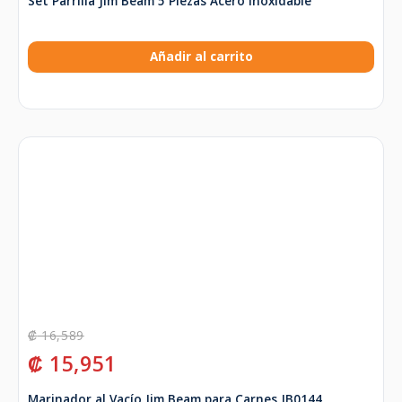
Set Parrilla Jim Beam 5 Piezas Acero Inoxidable
Añadir al carrito
₡
16,589
₡
15,951
Marinador al Vacío Jim Beam para Carnes JB0144