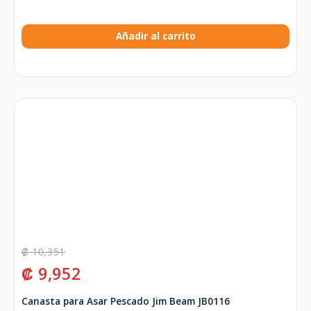
Añadir al carrito
₡
10,351
₡
9,952
Canasta para Asar Pescado Jim Beam JB0116