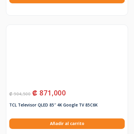
₡
871,000
₡
904,500
TCL Televisor QLED 85″ 4K Google TV 85C6K
Añadir al carrito