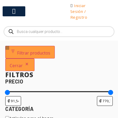
Iniciar
Sesión /
Registro
Gabinetes y Herramientas
Filtrar productos
Cerrar
FILTROS
PRECIO
CATEGORÍA
Artículos para el hogar