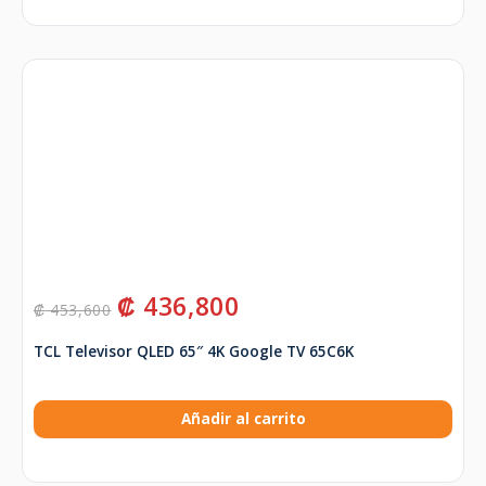
₡
436,800
₡
453,600
TCL Televisor QLED 65″ 4K Google TV 65C6K
Añadir al carrito