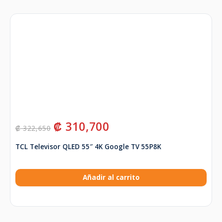
₡
310,700
₡
322,650
TCL Televisor QLED 55″ 4K Google TV 55P8K
Añadir al carrito