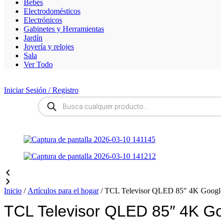
Bebés
Electrodomésticos
Electrónicos
Gabinetes y Herramientas
Jardín
Joyería y relojes
Sala
Ver Todo
Iniciar Sesión / Registro
Búsqueda
de
productos
Inicio
/
Artículos para el hogar
/ TCL Televisor QLED 85″ 4K Goog
TCL Televisor QLED 85″ 4K G