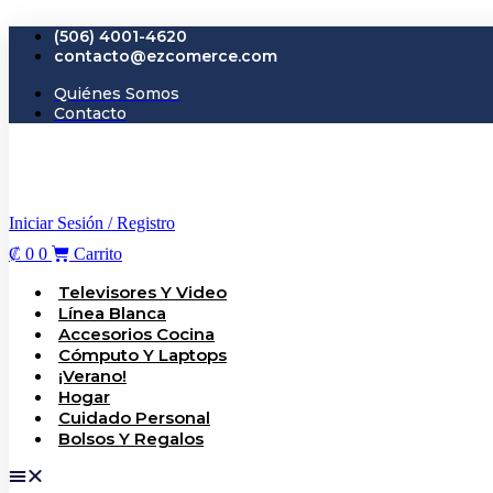
Ir
(506) 4001-4620
al
contacto@ezcomerce.com
contenido
Quiénes Somos
Contacto
Iniciar Sesión / Registro
₡
0
0
Carrito
Televisores Y Video
Línea Blanca
Accesorios Cocina
Cómputo Y Laptops
¡Verano!
Hogar
Cuidado Personal
Bolsos Y Regalos