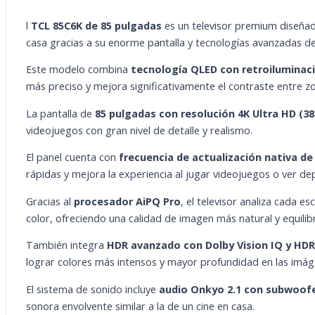
l
TCL 85C6K de 85 pulgadas
es un televisor premium diseñad
casa gracias a su enorme pantalla y tecnologías avanzadas d
Este modelo combina
tecnología QLED con retroiluminac
más preciso y mejora significativamente el contraste entre zo
La pantalla de
85 pulgadas con resolución 4K Ultra HD (38
videojuegos con gran nivel de detalle y realismo.
El panel cuenta con
frecuencia de actualización nativa de
rápidas y mejora la experiencia al jugar videojuegos o ver de
Gracias al
procesador AiPQ Pro
, el televisor analiza cada e
color, ofreciendo una calidad de imagen más natural y equilib
También integra
HDR avanzado con Dolby Vision IQ y HD
lograr colores más intensos y mayor profundidad en las imág
El sistema de sonido incluye
audio Onkyo 2.1 con subwoof
sonora envolvente similar a la de un cine en casa.