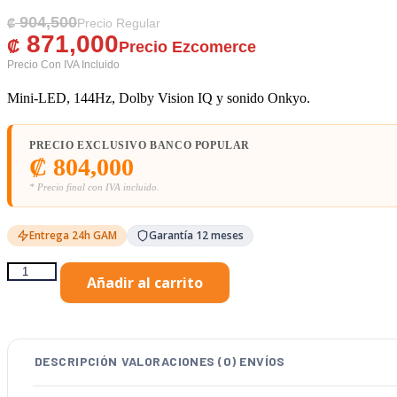
904,500
El Precio Original Era: ₡ 904,500.
El Precio Actual Es: ₡ 871,000.
₡
871,000
₡
Mini-LED, 144Hz, Dolby Vision IQ y sonido Onkyo.
PRECIO EXCLUSIVO BANCO POPULAR
₡
804,000
* Precio final con IVA incluido.
Entrega 24h GAM
Garantía 12 meses
TCL
Añadir al carrito
Televisor
QLED
85"
4K
Google
DESCRIPCIÓN
VALORACIONES (0)
ENVÍOS
TV
85C6K
cantidad