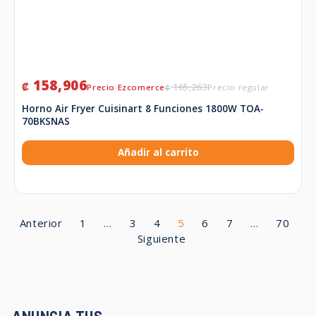
158,906
₡
165,263
₡
Horno Air Fryer Cuisinart 8 Funciones 1800W TOA-
70BKSNAS
Añadir al carrito
Anterior
1
…
3
4
5
6
7
…
70
Siguiente