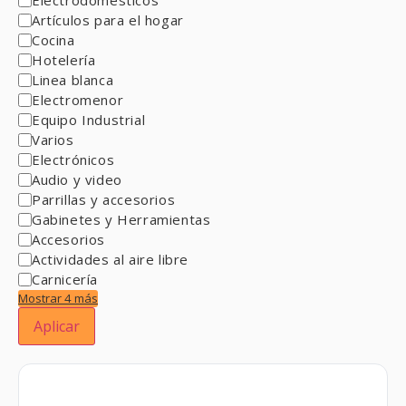
Artículos para el hogar
Cocina
Hotelería
Linea blanca
Electromenor
Equipo Industrial
Varios
Electrónicos
Audio y video
Parrillas y accesorios
Gabinetes y Herramientas
Accesorios
Actividades al aire libre
Carnicería
Mostrar 4 más
Aplicar