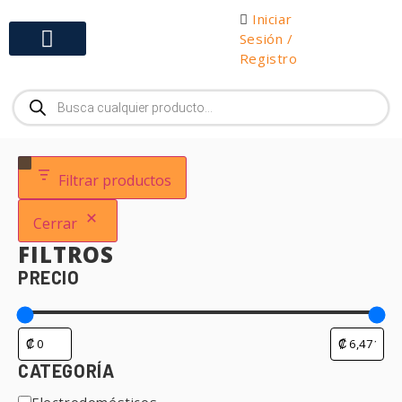
Iniciar
Sesión /
Registro
Gabinetes y Herramientas
Filtrar productos
Cerrar
FILTROS
PRECIO
CATEGORÍA
Electrodomésticos