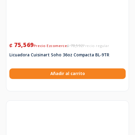
75,569
₡
78,592
₡
Licuadora Cuisinart Soho 36oz Compacta BL-9TR
Añadir al carrito