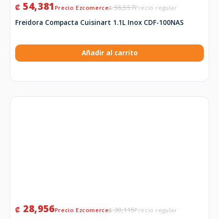
54,381
₡
56,557
₡
Freidora Compacta Cuisinart 1.1L Inox CDF-100NAS
Añadir al carrito
28,956
₡
30,115
₡