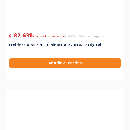
82,631
₡
85,937
₡
Freidora Aire 7.2L Cuisinart AIR700BRFP Digital
Añadir al carrito