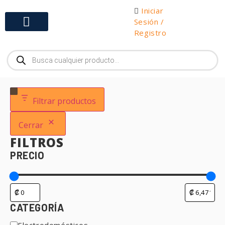
Iniciar
Sesión /
Registro
Gabinetes y Herramientas
Filtrar productos
Cerrar
FILTROS
PRECIO
CATEGORÍA
Electrodomésticos