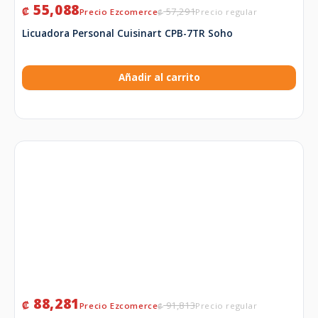
55,088
₡
57,291
₡
Licuadora Personal Cuisinart CPB-7TR Soho
Añadir al carrito
88,281
₡
91,813
₡