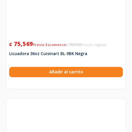
75,569
₡
78,592
₡
Licuadora 36oz Cuisinart BL-9BK Negra
Añadir al carrito