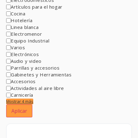
Artículos para el hogar
Cocina
Hotelería
Linea blanca
Electromenor
Equipo Industrial
Varios
Electrónicos
Audio y video
Parrillas y accesorios
Gabinetes y Herramientas
Accesorios
Actividades al aire libre
Carnicería
Mostrar 4 más
Aplicar