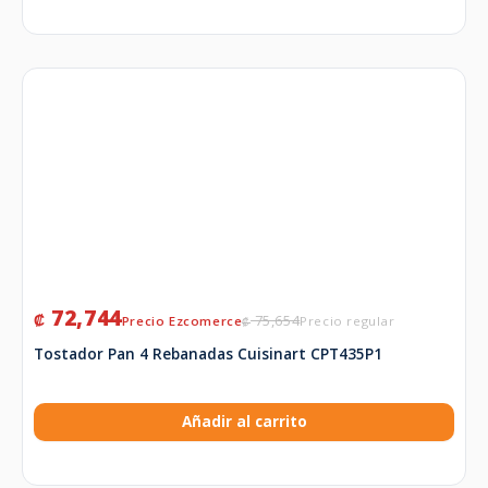
72,744
₡
75,654
₡
Tostador Pan 4 Rebanadas Cuisinart CPT435P1
Añadir al carrito