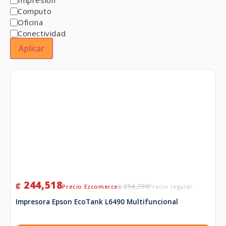
Computo
Oficina
Conectividad
Aplicar
244,518
₡
254,299
₡
Impresora Epson EcoTank L6490 Multifuncional