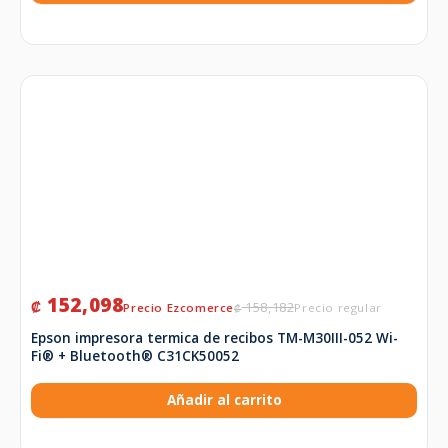
152,098
₡
158,182
₡
Epson impresora termica de recibos TM-M30III-052 Wi-
Fi® + Bluetooth® C31CK50052
Añadir al carrito