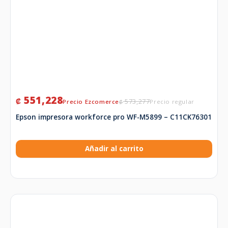
551,228
₡
573,277
₡
Epson impresora workforce pro WF-M5899 – C11CK76301
Añadir al carrito