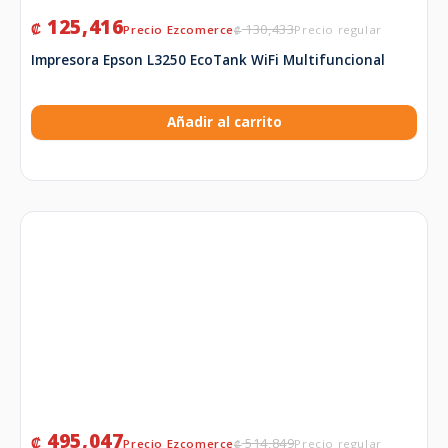
125,416
₡
130,433
₡
Impresora Epson L3250 EcoTank WiFi Multifuncional
Añadir al carrito
495,047
₡
514,849
₡