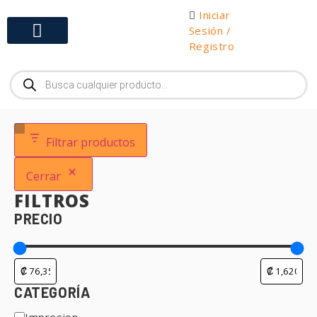
Iniciar
Sesión /
Registro
Gabinetes y Herramientas
Filtrar productos
Cerrar
FILTROS
PRECIO
CATEGORÍA
Impresion