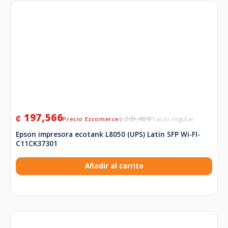
197,566
₡
205,469
₡
Epson impresora ecotank L8050 (UPS) Latin SFP Wi-FI-
C11CK37301
Añadir al carrito