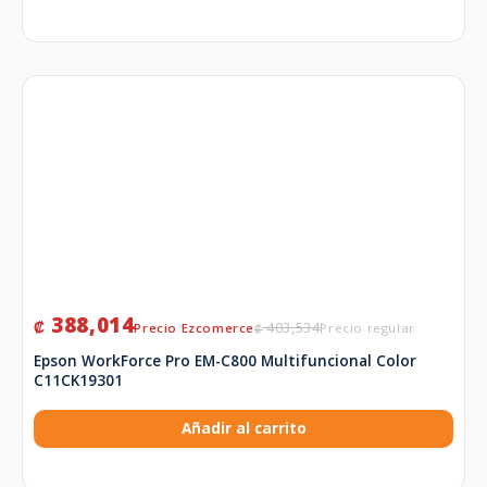
388,014
₡
403,534
₡
Epson WorkForce Pro EM-C800 Multifuncional Color
C11CK19301
Añadir al carrito