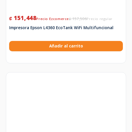
151,448
₡
157,506
₡
Impresora Epson L4360 EcoTank WiFi Multifuncional
Añadir al carrito