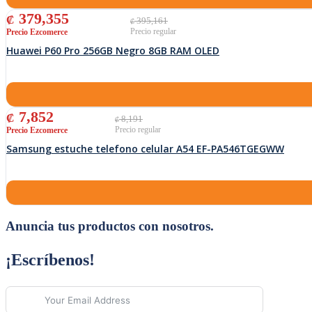
El precio original era: ₡ 395,161.
El precio actual es: ₡ 379,355.
379,355
₡
395,161
₡
Huawei P60 Pro 256GB Negro 8GB RAM OLED
El precio original era: ₡ 8,191.
El precio actual es: ₡ 7,852.
7,852
₡
8,191
₡
Samsung estuche telefono celular A54 EF-PA546TGEGWW
Anuncia tus productos con nosotros.
¡Escríbenos!