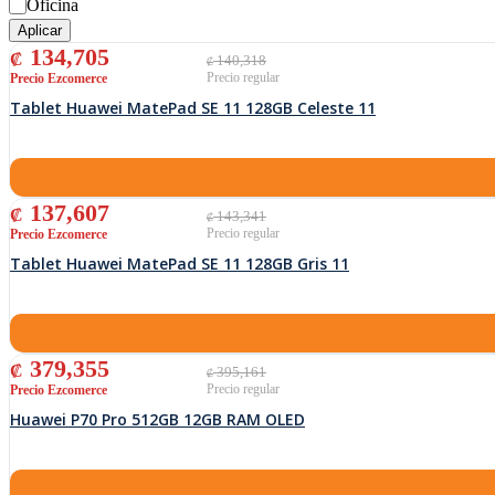
Oficina
Aplicar
El precio original era: ₡ 140,318.
El precio actual es: ₡ 134,705.
134,705
₡
140,318
₡
Tablet Huawei MatePad SE 11 128GB Celeste 11
El precio original era: ₡ 143,341.
El precio actual es: ₡ 137,607.
137,607
₡
143,341
₡
Tablet Huawei MatePad SE 11 128GB Gris 11
El precio original era: ₡ 395,161.
El precio actual es: ₡ 379,355.
379,355
₡
395,161
₡
Huawei P70 Pro 512GB 12GB RAM OLED