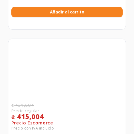
Añadir al carrito
431,604
₡
415,004
₡