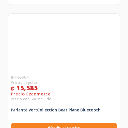
16,501
₡
15,585
₡
Parlante VortCollection Beat Plane Bluetooth
Añadir al carrito