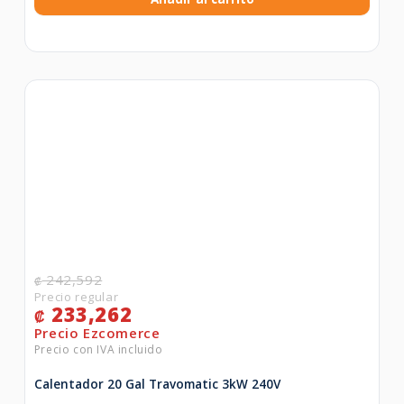
242,592
₡
233,262
₡
Calentador 20 Gal Travomatic 3kW 240V