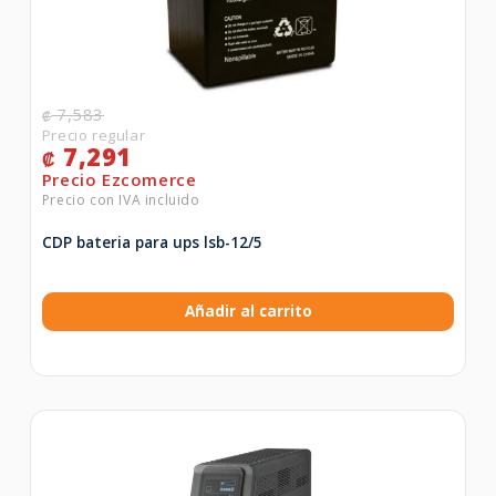
7,583
₡
7,291
₡
CDP bateria para ups lsb-12/5
Añadir al carrito