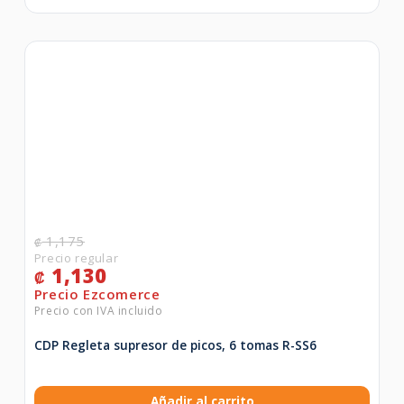
1,175
₡
1,130
₡
CDP Regleta supresor de picos, 6 tomas R-SS6
Añadir al carrito