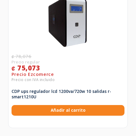
78,076
₡
75,073
₡
CDP ups regulador lcd 1200va/720w 10 salidas r-
smart1210U
Añadir al carrito