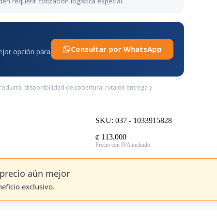
 requerir cotización logística especial.
Consultar por WhatsApp
mejor opción para
producto, disponibilidad de cobertura, ruta de entrega y
SKU: 037 - 1033915828
113,000
₡
precio aún mejor
neficio exclusivo.