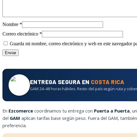
Nombre
*
Correo electrónico
*
Guarda mi nombre, correo electrónico y web en este navegador p
ENTREGA SEGURA EN
COSTA RICA
GAM 24–48 horas hábiles. Resto del país según ruta y cober
En
Ezcomerce
coordinamos tu entrega con
Puerta a Puerta
, u
del
GAM
aplican tarifas base según peso. Fuera del GAM, tambié
preferencia.