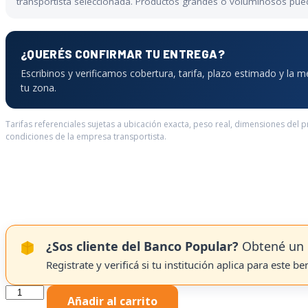
transportista seleccionada. Productos grandes o voluminosos pueden
¿QUERÉS CONFIRMAR TU ENTREGA?
Escribinos y verificamos cobertura, tarifa, plazo estimado y la 
tu zona.
Tarifas referenciales sujetas a ubicación exacta, peso real, dimensiones del 
condiciones de la empresa transportista.
¿Sos cliente del Banco Popular?
Obtené un 
Registrate y verificá si tu institución aplica para este be
Aspiradora
Añadir al carrito
Seco