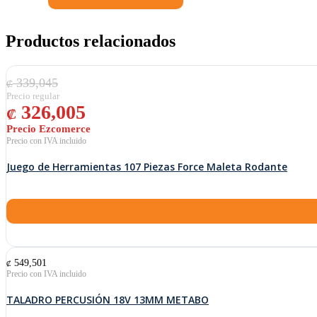
y
Húmedo
de
Productos relacionados
8
galones
(30L)
El precio original era: ₡ 339,045.
El precio actual es: ₡ 326,005.
339,045
Stanley
₡
cantidad
326,005
₡
Juego de Herramientas 107 Piezas Force Maleta Rodante
549,501
₡
TALADRO PERCUSIÓN 18V 13MM METABO