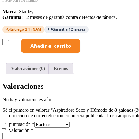
Marca
: Stanley.
Garantía
: 12 meses de garantía contra defectos de fábrica.
Entrega 24h GAM
Garantía 12 meses
Aspiradora
Añadir al carrito
Seco
y
Húmedo
de
Valoraciones (0)
Envíos
8
galones
(30L)
Valoraciones
Stanley
cantidad
No hay valoraciones aún.
Sé el primero en valorar “Aspiradora Seco y Húmedo de 8 galones (3
Tu dirección de correo electrónico no será publicada.
Los campos obli
Tu puntuación
*
Tu valoración
*