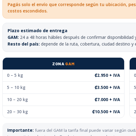
Pagás solo el envío que corresponde según tu ubicación, pes
costos escondidos.
Plazo estimado de entrega
GAM:
24 a 48 horas hábiles después de confirmar disponibilidad 
Resto del país:
depende de la ruta, cobertura, ciudad destino y 
ZONA
GAM
0 – 5 kg
₡2.950 + IVA
0
5 – 10 kg
₡3.500 + IVA
5
10 – 20 kg
₡7.000 + IVA
1
20 – 30 kg
₡10.500 + IVA
2
Importante:
fuera del GAM la tarifa final puede variar según ci