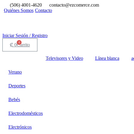
Ir
(506) 4001-4620
contacto@ezcomerce.com
al
Quiénes Somos
Contacto
contenido
Iniciar Sesión / Registro
0
₡
0
Carrito
Televisores y Video
Línea blanca
a
Verano
Deportes
Bebés
Electrodomésticos
Electrónicos